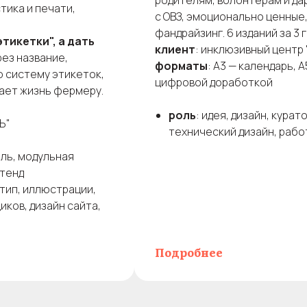
родителям, волонтерам и да
тика и печати,
с ОВЗ, эмоционально ценные
фандрайзинг. 6 изданий за 3 
тикетки", а дать
клиент
: инклюзивный центр
ез название,
форматы
: А3 — календарь, 
 систему этикеток,
цифровой доработкой
ает жизнь фермеру.
роль
: идея, дизайн, курат
Ь"
технический дизайн, рабо
иль, модульная
стенд
отип, иллюстрации,
иков, дизайн сайта,
Подробнее