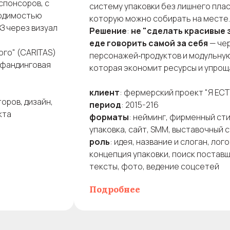
спонсоров, с
систему упаковки без лишнего плас
ходимостью
которую можно собирать на месте.
З через визуал
Решение
:
не "сделать красивые э
еде говорить самой за себя
— чер
ого" (CARITAS)
персонажей‑продуктов и модульную
удфандинговая
которая экономит ресурсы и упрощ
клиент
: фермерский проект "Я ЕСТ
оров, дизайн,
период
: 2015-216
кта
форматы
: нейминг, фирменный ст
упаковка, сайт, SMM, выставочный 
роль
: идея, название и слоган, лог
концепция упаковки, поиск поставщ
тексты, фото, ведение соцсетей
Подробнее