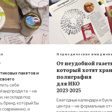
ля
Периодические имиджев
т
От неудобной газет
который хотят хра
тиковых пакетов и
полиграфия
 своего
для НКО
лить себе
2023-2025
й вид продукта — не
, ни склада под
Ежегодные календари и букл
ь бренд, который бы
центра — не формальные отч
о современно, и