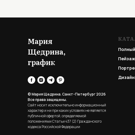
КАТА
Мария
Щедрина,
Полный
Пейзаж
график
Портре
Дизайн
© Мария Щедрина. Санкт-Петербург 2026
Все права защищены.
Сайт носит исключительно информационный
характер и ни при каких условиях не является
публичной офертой, определяемой
положениями Статьи 437 (2) Гражданского
кодекса Российской Федерации