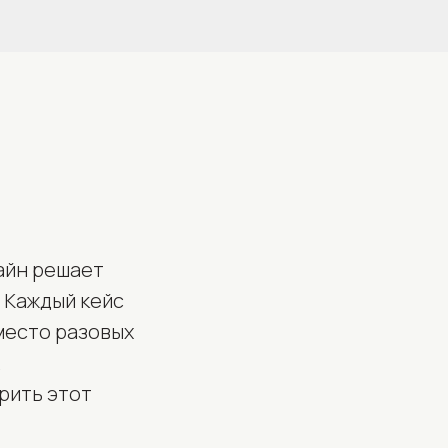
зайн решает
. Каждый кейс
место разовых
.
ерить этот