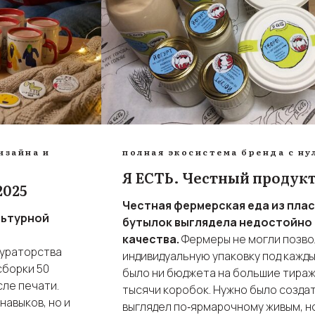
изайна и
полная экосистема бренда с ну
Я ЕСТЬ. Честный продук
2025
Честная фермерская еда из плас
льтурной
бутылок выглядела недостойно
качества.
Фермеры не могли позво
кураторства
индивидуальную упаковку под кажды
сборки 50
было ни бюджета на большие тиражи
сле печати.
тысячи коробок. Нужно было создат
навыков, но и
выглядел по‑ярмарочному живым, н