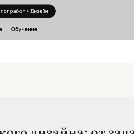
лог работ + Дизайн
а
Обучение
ого дизайна: от зад