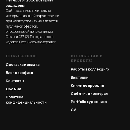
Петербург 2026
Все права
защищены.
Сайт носит исключительно
информационный характер и ни
при каких условиях не является
публичной офертой,
определяемой положениями
Статьи 437 (2) Гражданского
кодекса Российской Федерации
ПОКУПАТЕЛЮ
КОЛЛЕКЦИИ И
ПРОЕКТЫ
Доставка и оплата
Работы в коллекциях
Блог о графике
Выставки
Контакты
Книжные проекты
Обо мне
События и конкурсы
Политика
Portfolio
художника
конфиденциальности
CV