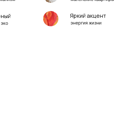
Яркий акцент
еный
энергия жизни
 эко