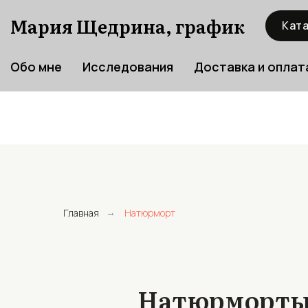
Мария Щедрина, график
Ката
Обо мне
Исследования
Доставка и оплат
Главная
Натюрморт
→
Натюрморты.