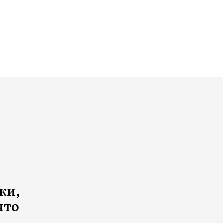
ки,
что
→