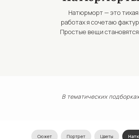
Натюрморт — это тихая
работах я сочетаю фактур
Простые вещи становятся 
В тематических подборках
Сюжет
Портрет
Цветы
Нат