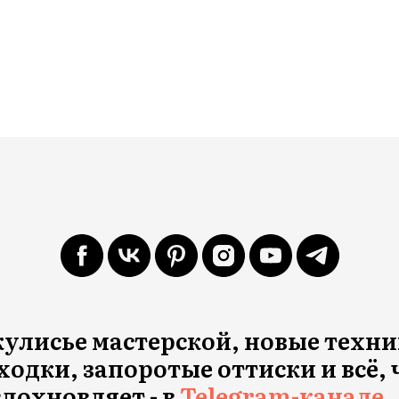
кулисье мастерской, новые техни
ходки, запоротые оттиски и всё, 
вдохновляет - в
Telegram-канале 