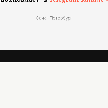
Санкт-Петербург
ЛОГ РАБОТ
ПОКУПАТЕЛЮ
 каталог
Доставка и оплата
Блог о графике
т
Контакты
Обо мне
Политика конфиденциальн