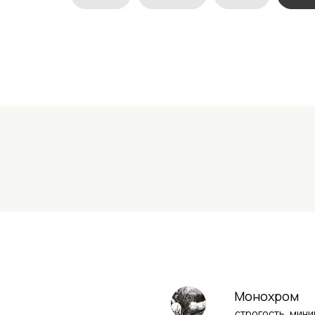
Монохром
строгость, мин