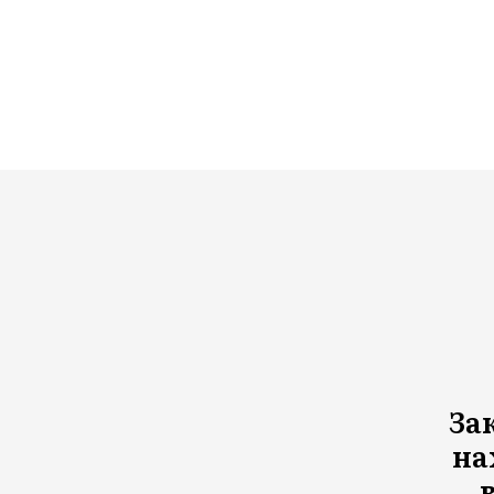
За
на