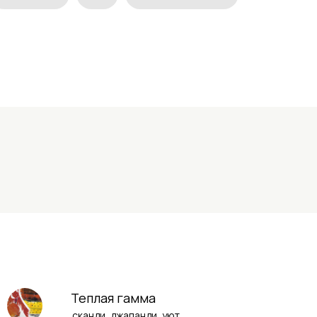
Теплая гамма
сканди, джапанди, уют