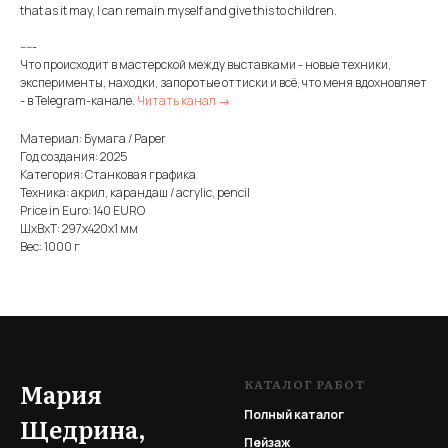
that as it may, I can remain myself and give this to children.
-----
Что происходит в мастерской между выставками - новые техники,
эксперименты, находки, запоротые оттиски и всё, что меня вдохновляет
- в Telegram-канале.
Читать канал →
Материал: Бумага / Paper
Год создания: 2025
Категория: Станковая графика
Техника: акрил, карандаш / acrylic, pencil
Price in Euro: 140 EURO
ШxВxТ: 297x420x1 мм
Вес: 1000 г
КАТАЛОГ РАБОТ
Мария
Полный каталог
Щедрина,
Пейзаж