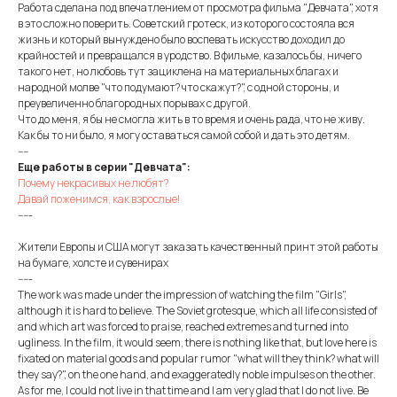
Работа сделана под впечатлением от просмотра фильма "Девчата", хотя
в это сложно поверить. Советский гротеск, из которого состояла вся
жизнь и который вынуждено было воспевать искусство доходил до
крайностей и превращался в уродство. В фильме, казалось бы, ничего
такого нет, но любовь тут зациклена на материальных благах и
народной молве "что подумают? что скажут?", с одной стороны, и
преувеличенно благородных порывах с другой.
Что до меня, я бы не смогла жить в то время и очень рада, что не живу.
Как бы то ни было, я могу оставаться самой собой и дать это детям.
----
Еще работы в серии "Девчата":
Почему некрасивых не любят?
Давай поженимся, как взрослые!
-----
Жители Европы и США могут заказать качественный принт этой работы
на бумаге, холсте и сувенирах
-----
The work was made under the impression of watching the film "Girls",
although it is hard to believe. The Soviet grotesque, which all life consisted of
and which art was forced to praise, reached extremes and turned into
ugliness. In the film, it would seem, there is nothing like that, but love here is
fixated on material goods and popular rumor "what will they think? what will
they say?", on the one hand, and exaggeratedly noble impulses on the other.
As for me, I could not live in that time and I am very glad that I do not live. Be