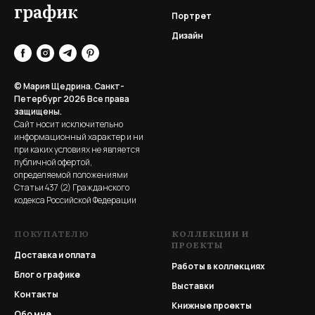
график
Портрет
Дизайн
© Мария Щедрина. Санкт-
Петербург 2026
Все права
защищены.
Сайт носит исключительно
информационный характер и ни
при каких условиях не является
публичной офертой,
определяемой положениями
Статьи 437 (2) Гражданского
кодекса Российской Федерации
ПОКУПАТЕЛЮ
КОЛЛЕКЦИИ И
ПРОЕКТЫ
Доставка и оплата
Работы в коллекциях
Блог о графике
Выставки
Контакты
Книжные проекты
Обо мне