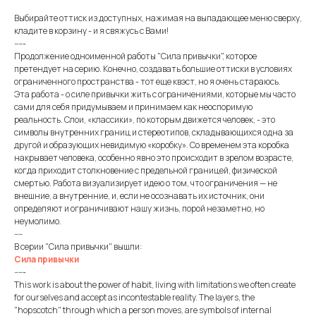
Выбирайте оттиск из доступных, нажимая на выпадающее меню сверху,
кладите в корзину - и я свяжусь с Вами!
-----
Продолжение одноименной работы "Сила привычки", которое
претендует на серию. Конечно, создавать большие оттиски в условиях
ограниченного пространства - тот еще квэст, но я очень стараюсь.
Эта работа - о силе привычки жить с ограничениями, которые мы часто
сами для себя придумываем и принимаем как неоспоримую
реальность. Слои, «классики», по которым движется человек, - это
символы внутренних границ и стереотипов, складывающихся одна за
другой и образующих невидимую «коробку». Со временем эта коробка
накрывает человека, особенно явно это происходит в зрелом возрасте,
когда приходит столкновение с предельной границей, физической
смертью. Работа визуализирует идею о том, что ограничения — не
внешние, а внутренние, и, если не осознавать их источник, они
определяют и ограничивают нашу жизнь, порой незаметно, но
неумолимо.
----
В серии "Сила привычки" вышли:
Сила привычки
-----
This work is about the power of habit, living with limitations we often create
for ourselves and accept as incontestable reality. The layers, the
"hopscotch" through which a person moves, are symbols of internal