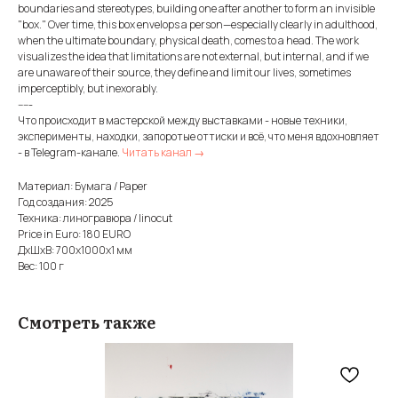
boundaries and stereotypes, building one after another to form an invisible
"box." Over time, this box envelops a person—especially clearly in adulthood,
when the ultimate boundary, physical death, comes to a head. The work
visualizes the idea that limitations are not external, but internal, and if we
are unaware of their source, they define and limit our lives, sometimes
imperceptibly, but inexorably.
-----
Что происходит в мастерской между выставками - новые техники,
эксперименты, находки, запоротые оттиски и всё, что меня вдохновляет
- в Telegram-канале.
Читать канал →
Материал: Бумага / Paper
Год создания: 2025
Техника: линогравюра / linocut
Price in Euro: 180 EURO
ДxШxВ: 700x1000x1 мм
Вес: 100 г
Смотреть также