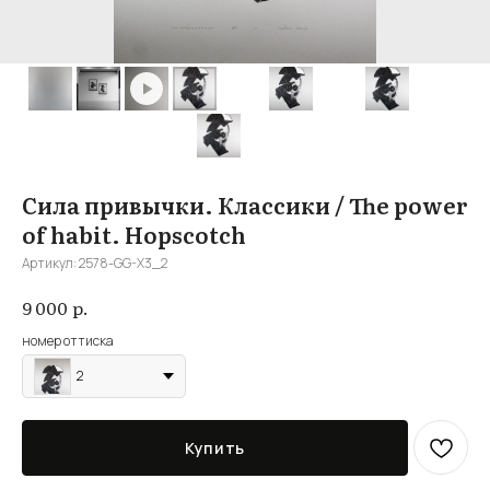
Сила привычки. Классики / The power
of habit. Hopscotch
Артикул:
2578-GG-X3_2
р.
9 000
номер оттиска
2
Купить