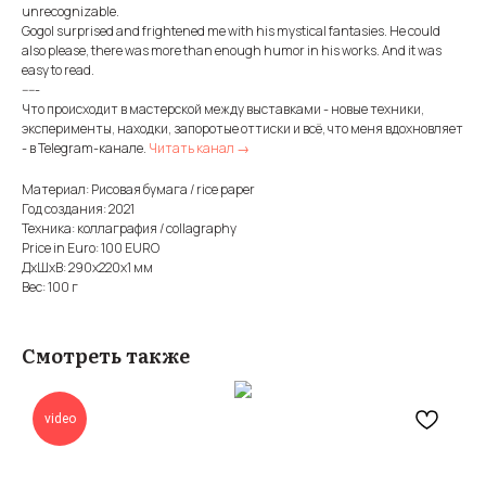
unrecognizable.
Gogol surprised and frightened me with his mystical fantasies. He could
also please, there was more than enough humor in his works. And it was
easy to read.
-----
Что происходит в мастерской между выставками - новые техники,
эксперименты, находки, запоротые оттиски и всё, что меня вдохновляет
- в Telegram-канале.
Читать канал →
Материал: Рисовая бумага / rice paper
Год создания: 2021
Техника: коллаграфия / collagraphy
Price in Euro: 100 EURO
ДxШxВ: 290x220x1 мм
Вес: 100 г
Смотреть также
video