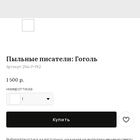
Пыльные писатели: Гоголь
Артикул:
2144-P-PK2
р.
1 500
номер оттиска
1
Купить
Выбирайте оттиск из доступных, нажимая на выпадающее меню сверху,