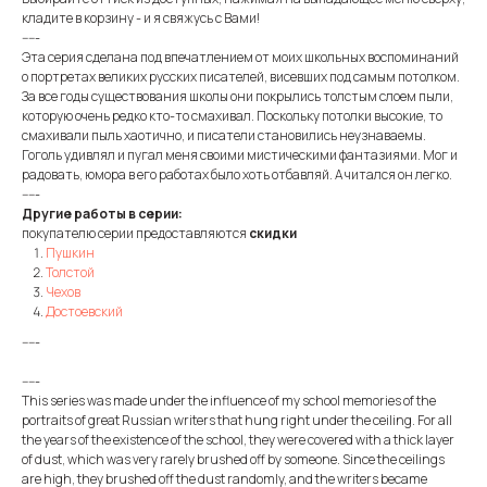
кладите в корзину - и я свяжусь с Вами!
-----
Эта серия сделана под впечатлением от моих школьных воспоминаний
о портретах великих русских писателей, висевших под самым потолком.
За все годы существования школы они покрылись толстым слоем пыли,
которую очень редко кто-то смахивал. Поскольку потолки высокие, то
смахивали пыль хаотично, и писатели становились неузнаваемы.
Гоголь удивлял и пугал меня своими мистическими фантазиями. Мог и
радовать, юмора в его работах было хоть отбавляй. А читался он легко.
-----
Другие работы в серии:
покупателю серии предоставляются
скидки
Пушкин
Толстой
Чехов
Достоевский
-----
-----
This series was made under the influence of my school memories of the
portraits of great Russian writers that hung right under the ceiling. For all
the years of the existence of the school, they were covered with a thick layer
of dust, which was very rarely brushed off by someone. Since the ceilings
are high, they brushed off the dust randomly, and the writers became