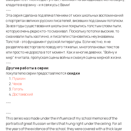
кладите в корзину - и я свяжусь с Вами!
-----
Эта серия сделана под впечатлением от моих школьных воспоминаний
о портретах великих русских писателей, висевших под самым потолком.
За все годы существования школы они покрылись толстым слоем пыли,
которую очень редко кто-то смахивал. Поскольку потолки высокие, то
смахивали пыль хаотично, и писатели становились неузнаваемы.
Толстой - это фундамент русской литературы. Если честно, я не
разделяла восторгов по поводу его тяжелых, многоплановых текстов
или просто не доросла в тот момент. Как и многие девочки, "Войну и
мир" я читала, пропуская сцены войны и смакуя сцены мирной жизни.
-----
Другие работы в серии:
покупателю серии предоставляются
скидки
Пушкин
Чехов
Гоголь
Достоевский
-----
-----
This series was made under the influence of my school memories of the
portraits of great Russian writers that hung right under the ceiling. For all
the years of the existence of the school, they were covered with a thick layer