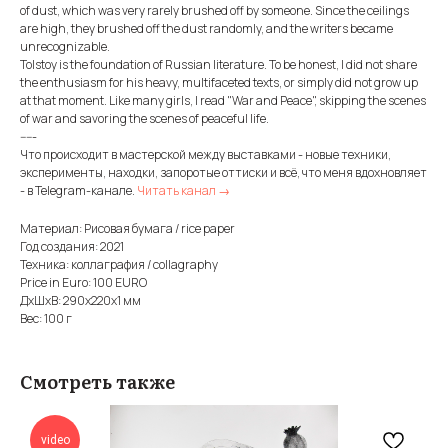
of dust, which was very rarely brushed off by someone. Since the ceilings
are high, they brushed off the dust randomly, and the writers became
unrecognizable.
Tolstoy is the foundation of Russian literature. To be honest, I did not share
the enthusiasm for his heavy, multifaceted texts, or simply did not grow up
at that moment. Like many girls, I read "War and Peace", skipping the scenes
of war and savoring the scenes of peaceful life.
-----
Что происходит в мастерской между выставками - новые техники,
эксперименты, находки, запоротые оттиски и всё, что меня вдохновляет
- в Telegram-канале.
Читать канал →
Материал: Рисовая бумага / rice paper
Год создания: 2021
Техника: коллаграфия / collagraphy
Price in Euro: 100 EURO
ДxШxВ: 290x220x1 мм
Вес: 100 г
Смотреть также
video