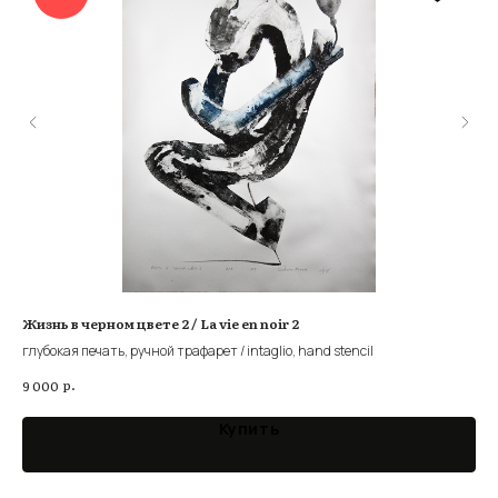
Жизнь в черном цвете 2 / La vie en noir 2
Ген
глубокая печать, ручной трафарет / intaglio, hand stencil
глу
р.
9 000
7 0
Купить