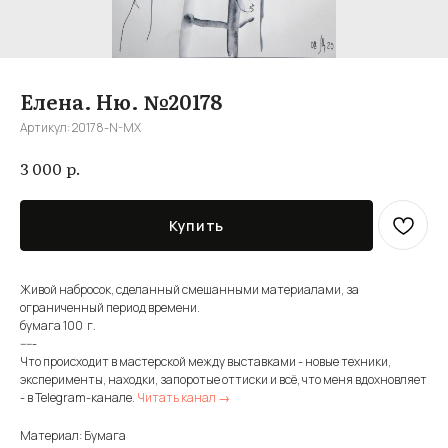
Елена. Ню. №20178
Артикул:
20178-N-MX
р.
3 000
Купить
Живой набросок, сделанный смешанными материалами, за
ограниченный период времени.
бумага 100 г.
-----
Что происходит в мастерской между выставками - новые техники,
эксперименты, находки, запоротые оттиски и всё, что меня вдохновляет
- в Telegram-канале.
Читать канал →
Материал: Бумага