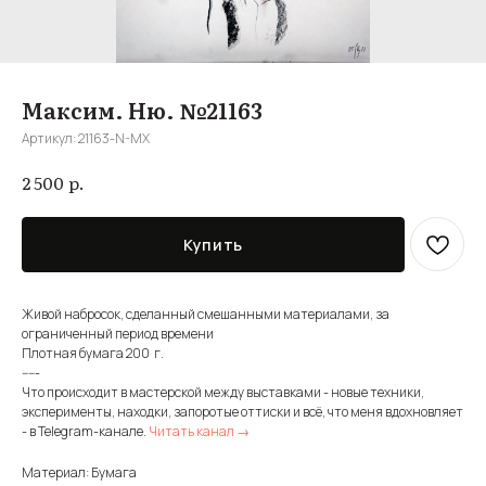
Максим. Ню. №21163
Артикул:
21163-N-MX
р.
2 500
Купить
Живой набросок, сделанный смешанными материалами, за
ограниченный период времени
Плотная бумага 200 г.
-----
Что происходит в мастерской между выставками - новые техники,
эксперименты, находки, запоротые оттиски и всё, что меня вдохновляет
- в Telegram-канале.
Читать канал →
Материал: Бумага