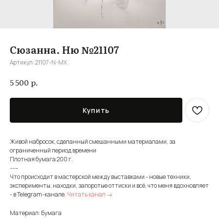
Сюзанна. Ню №21107
Артикул:
21107-N-MX
р.
5 500
Купить
Живой набросок, сделанный смешанными материалами, за
ограниченный период времени
Плотная бумага 200 г.
-----
Что происходит в мастерской между выставками - новые техники,
эксперименты, находки, запоротые оттиски и всё, что меня вдохновляет
- в Telegram-канале.
Читать канал →
Материал: Бумага