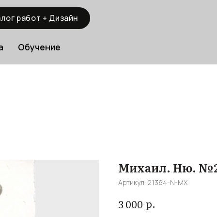
лог работ + Дизайн
а
Обучение
Михаил. Ню. №2
Артикул:
21364-N-MX
р.
3 000