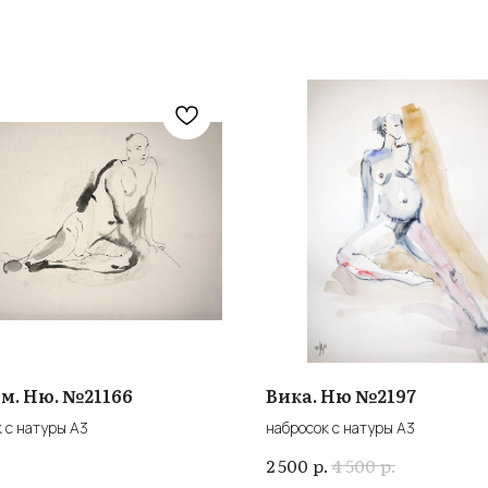
м. Ню. №21166
Вика. Ню №2197
 с натуры А3
набросок с натуры А3
.
р.
р.
2 500
4 500