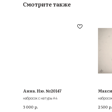
Смотрите также
Анна. Ню. №20147
Макси
набросок с натуры А4
набросок
р.
р
3 000
2 500