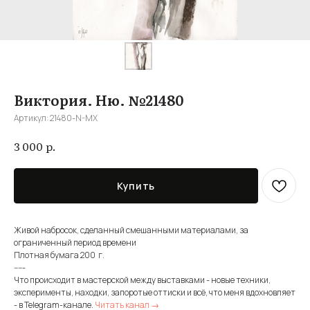
Виктория. Ню. №21480
Артикул:
21480-N-MX
р.
3 000
Купить
Живой набросок, сделанный смешанными материалами, за
ограниченный период времени
Плотная бумага 200 г.
-----
Что происходит в мастерской между выставками - новые техники,
эксперименты, находки, запоротые оттиски и всё, что меня вдохновляет
- в Telegram-канале.
Читать канал →