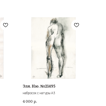
Эля. Ню. №21495
набросок с натуры А3
р.
4 000