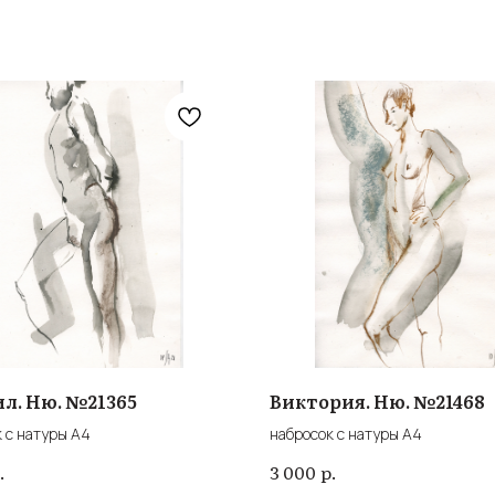
л. Ню. №21365
Виктория. Ню. №21468
 с натуры А4
набросок с натуры А4
.
р.
3 000