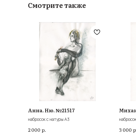
Смотрите также
Анна. Ню. №21517
Михаи
набросок с натуры А3
набросок
р.
р
2 000
3 000