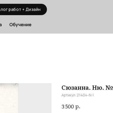
лог работ + Дизайн
а
Обучение
Сюзанна. Ню. №
Артикул:
21404-N-I
р.
3 500