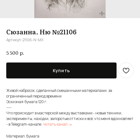
Сюзанна. Ню №21106
Артикул:
21106-N-MX
р.
5 500
Купить
Живой набросок, сделанный смешанными материалами, за
ограниченный период времени
Эскизная бумага 120 г.
-----
Что происходит в мастерской между выставками - новые техники,
эксперименты, находки, запоротые оттиски и всё, что меня вдохновляет
- в Telegram-канале.
Читать канал →
Материал: Бумага