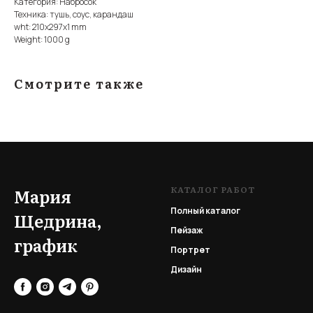
Категория: Набросок
Техника: тушь, соус, карандаш
wht: 210x297x1 mm
Weight: 1000 g
Смотрите также
КАТАЛОГ РАБОТ
Мария
Полный каталог
Щедрина,
Пейзаж
график
Портрет
Дизайн