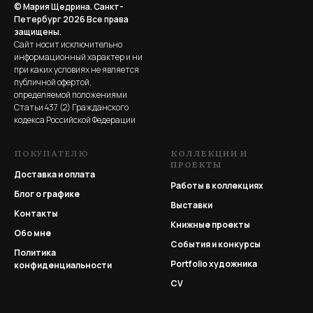
© Мария Щедрина. Санкт-
Петербург 2026
Все права
защищены.
Сайт носит исключительно
информационный характер и ни
при каких условиях не является
публичной офертой,
определяемой положениями
Статьи 437 (2) Гражданского
кодекса Российской Федерации
ПОКУПАТЕЛЮ
КОЛЛЕКЦИИ И
ПРОЕКТЫ
Доставка и оплата
Работы в коллекциях
Блог о графике
Выставки
Контакты
Книжные проекты
Обо мне
События и конкурсы
Политика
Portfolio
художника
конфиденциальности
CV