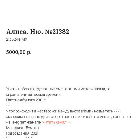
Алиса. Ню. №21382
21382-N-MX
р.
5000,00
Купить
Живой набросок, сделанный смешанными материалами, за
ограниченный период времени
Плотная бумага 200 г.
-----
Что происходит в мастерской между выставками - новые техники,
эксперименты, находки, запоротые оттиски и всё, что меня вдохновляет
- в Telegram-канале.
Читать канал →
Материал: Бумага
Год создания: 2021