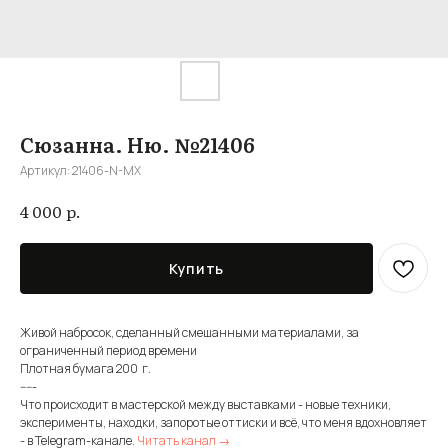
Сюзанна. Ню. №21406
Артикул:
21406-N-MX
р.
4 000
Купить
Живой набросок, сделанный смешанными материалами, за
ограниченный период времени
Плотная бумага 200 г.
-----
Что происходит в мастерской между выставками - новые техники,
эксперименты, находки, запоротые оттиски и всё, что меня вдохновляет
- в Telegram-канале.
Читать канал →