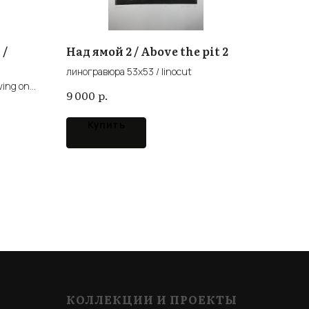
 /
Над ямой 2 / Above the pit 2
линогравюра 53х53 / linocut
ving on
р.
9 000
Купить
КОЛЛЕКЦИИ И ПРОЕКТЫ