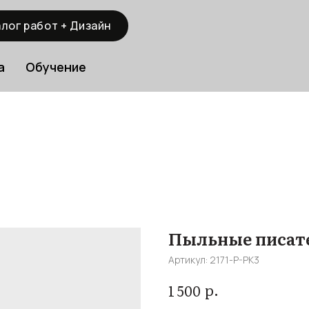
лог работ + Дизайн
а
Обучение
Пыльные писате
Артикул:
2171-P-PK3
р.
1 500