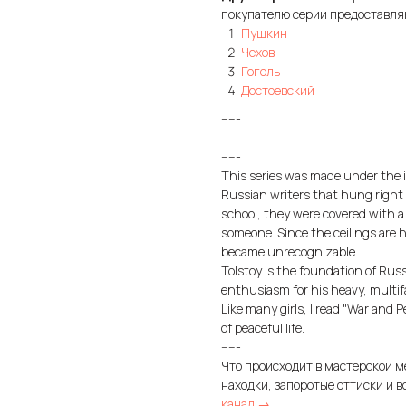
покупателю серии предоставл
Пушкин
Чехов
Гоголь
Достоевский
-----
-----
This series was made under the i
Russian writers that hung right u
school, they were covered with a 
someone. Since the ceilings are 
became unrecognizable.
Tolstoy is the foundation of Russ
enthusiasm for his heavy, multif
Like many girls, I read "War and 
of peaceful life.
-----
Что происходит в мастерской м
находки, запоротые оттиски и в
канал →