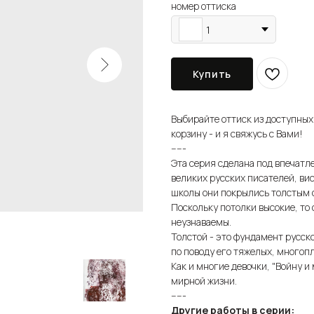
номер оттиска
1
Купить
Выбирайте оттиск из доступных
корзину - и я свяжусь с Вами!
-----
Эта серия сделана под впечатл
великих русских писателей, ви
школы они покрылись толстым с
Поскольку потолки высокие, то
неузнаваемы.
Толстой - это фундамент русско
по поводу его тяжелых, многопл
Как и многие девочки, "Войну и
мирной жизни.
-----
Другие работы в серии: