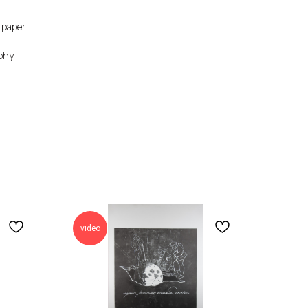
 paper
aphy
video