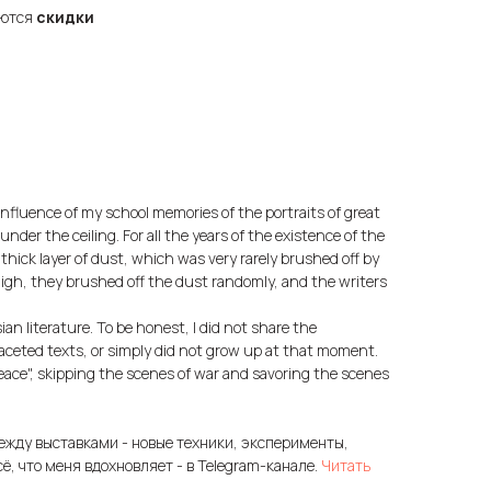
яются
скидки
nfluence of my school memories of the portraits of great
nder the ceiling. For all the years of the existence of the
thick layer of dust, which was very rarely brushed off by
high, they brushed off the dust randomly, and the writers
ian literature. To be honest, I did not share the
aceted texts, or simply did not grow up at that moment.
Peace", skipping the scenes of war and savoring the scenes
ежду выставками - новые техники, эксперименты,
сё, что меня вдохновляет - в Telegram-канале.
Читать