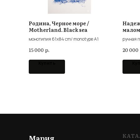
Родина, Черное море /
Надеж
Motherland. Black sea
малом
монотипия 61х84 cm/ monotype A1
ручная п
р.
15 000
20 000
Купить
Ку
КАТА
Мария