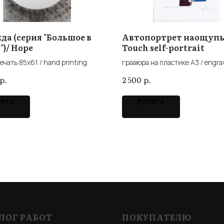
да (серия "Большое в
Автопортрет наощупь
")/ Hope
Touch self-portrait
ечать 85x61 / hand printing
гравюра на пластике А3 / engra
plastic
р.
р.
2 500
пить
Купить
ЛОГ РАБОТ
ПОКУПАТЕЛЮ