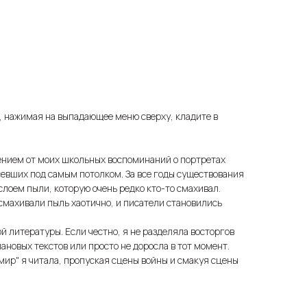
, нажимая на выпадающее меню сверху, кладите в
ением от моих школьных воспоминаний о портретах
севших под самым потолком. За все годы существования
лоем пыли, которую очень редко кто-то смахивал.
 смахивали пыль хаотично, и писатели становились
й литературы. Если честно, я не разделяла восторгов
ановых текстов или просто не доросла в тот момент.
 мир" я читала, пропуская сцены войны и смакуя сцены