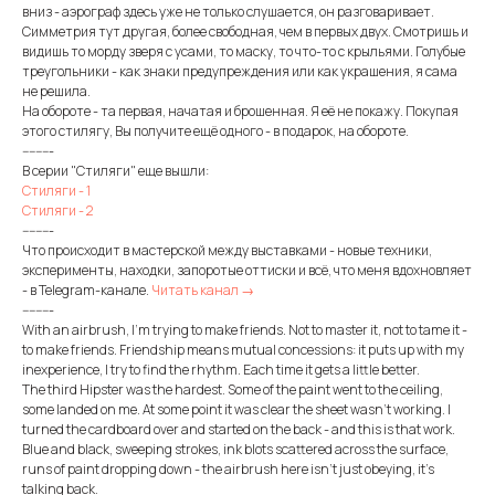
вниз - аэрограф здесь уже не только слушается, он разговаривает.
Симметрия тут другая, более свободная, чем в первых двух. Смотришь и
видишь то морду зверя с усами, то маску, то что-то с крыльями. Голубые
треугольники - как знаки предупреждения или как украшения, я сама
не решила.
На обороте - та первая, начатая и брошенная. Я её не покажу. Покупая
этого стилягу, Вы получите ещё одного - в подарок, на обороте.
---------
В серии "Стиляги" еще вышли:
Стиляги - 1
Стиляги - 2
---------
Что происходит в мастерской между выставками - новые техники,
эксперименты, находки, запоротые оттиски и всё, что меня вдохновляет
- в Telegram-канале.
Читать канал →
---------
With an airbrush, I'm trying to make friends. Not to master it, not to tame it -
to make friends. Friendship means mutual concessions: it puts up with my
inexperience, I try to find the rhythm. Each time it gets a little better.
The third Hipster was the hardest. Some of the paint went to the ceiling,
some landed on me. At some point it was clear the sheet wasn't working. I
turned the cardboard over and started on the back - and this is that work.
Blue and black, sweeping strokes, ink blots scattered across the surface,
runs of paint dropping down - the airbrush here isn't just obeying, it's
talking back.