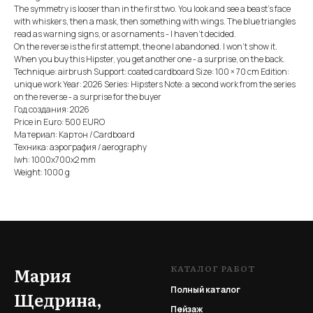
The symmetry is looser than in the first two. You look and see a beast's face
with whiskers, then a mask, then something with wings. The blue triangles
read as warning signs, or as ornaments - I haven't decided.
On the reverse is the first attempt, the one I abandoned. I won't show it.
When you buy this Hipster, you get another one - a surprise, on the back.
Technique: airbrush Support: coated cardboard Size: 100 × 70 cm Edition:
unique work Year: 2026 Series: Hipsters Note: a second work from the series
on the reverse - a surprise for the buyer
Год создания: 2026
Price in Euro: 500 EURO
Материал: Картон / Cardboard
Техника: аэрография / aerography
lwh: 1000x700x2 mm
Weight: 1000 g
КАТАЛОГ РАБОТ
Мария
Полный каталог
Щедрина,
Пейзаж