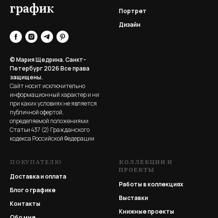
график
Портрет
Дизайн
© Мария Щедрина. Санкт-
Петербург 2026
Все права
защищены.
Сайт носит исключительно
информационный характер и ни
при каких условиях не является
публичной офертой,
определяемой положениями
Статьи 437 (2) Гражданского
кодекса Российской Федерации
ПОКУПАТЕЛЮ
КОЛЛЕКЦИИ И
ПРОЕКТЫ
Доставка и оплата
Работы в коллекциях
Блог о графике
Выставки
Контакты
Книжные проекты
Обо мне