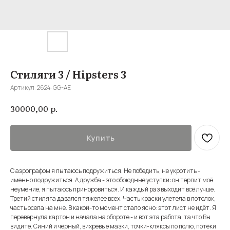
Стиляги 3 / Hipsters 3
Артикул:
2624-GG-AE
р.
30000,00
Купить
С аэрографом я пытаюсь подружиться. Не победить, не укротить -
именно подружиться. А дружба - это обоюдные уступки: он терпит моё
неумение, я пытаюсь приноровиться. И каждый раз выходит всё лучше.
Третий стиляга давался тяжелее всех. Часть краски улетела в потолок,
часть осела на мне. В какой-то момент стало ясно: этот лист не идёт. Я
перевернула картон и начала на обороте - и вот эта работа, та что Вы
видите. Синий и чёрный, вихревые мазки, точки-кляксы по полю, потёки