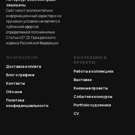
защищены.
Сайт носит исключительно
информационный характер и ни
при каких условиях не является
публичной офертой,
определяемой положениями
Статьи 437 (2) Гражданского
кодекса Российской Федерации
ПОКУПАТЕЛЮ
КОЛЛЕКЦИИ И
ПРОЕКТЫ
Доставка и оплата
Работы в коллекциях
Блог о графике
Выставки
Контакты
Книжные проекты
Обо мне
События и конкурсы
Политика
Portfolio
художника
конфиденциальности
CV