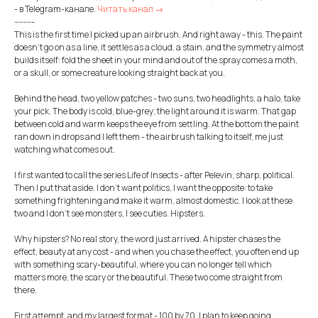
- в Telegram-канале.
Читать канал →
---------
This is the first time I picked up an airbrush. And right away - this. The paint
doesn't go on as a line, it settles as a cloud, a stain, and the symmetry almost
builds itself: fold the sheet in your mind and out of the spray comes a moth,
or a skull, or some creature looking straight back at you.
Behind the head, two yellow patches - two suns, two headlights, a halo, take
your pick. The body is cold, blue-grey; the light around it is warm. That gap
between cold and warm keeps the eye from settling. At the bottom the paint
ran down in drops and I left them - the airbrush talking to itself, me just
watching what comes out.
I first wanted to call the series Life of Insects - after Pelevin, sharp, political.
Then I put that aside. I don't want politics, I want the opposite: to take
something frightening and make it warm, almost domestic. I look at these
two and I don't see monsters, I see cuties. Hipsters.
Why hipsters? No real story, the word just arrived. A hipster chases the
effect, beauty at any cost - and when you chase the effect, you often end up
with something scary-beautiful, where you can no longer tell which
matters more, the scary or the beautiful. These two come straight from
there.
First attempt, and my largest format - 100 by 70. I plan to keep going.