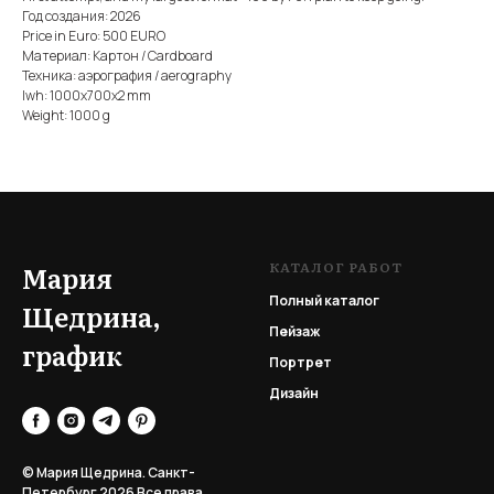
Год создания: 2026
Price in Euro: 500 EURO
Материал: Картон / Cardboard
Техника: аэрография / aerography
lwh: 1000x700x2 mm
Weight: 1000 g
КАТАЛОГ РАБОТ
Мария
Полный каталог
Щедрина,
Пейзаж
график
Портрет
Дизайн
© Мария Щедрина. Санкт-
Петербург 2026
Все права