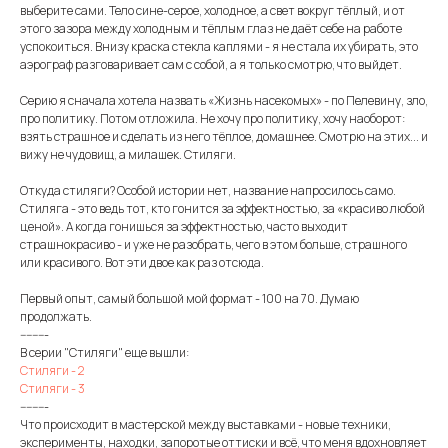
выберите сами. Тело сине-серое, холодное, а свет вокруг тёплый, и от
этого зазора между холодным и тёплым глаз не даёт себе на работе
успокоиться. Внизу краска стекла каплями - я не стала их убирать, это
аэрограф разговаривает сам с собой, а я только смотрю, что выйдет.
Серию я сначала хотела назвать «Жизнь насекомых» - по Пелевину, зло,
про политику. Потом отложила. Не хочу про политику, хочу наоборот:
взять страшное и сделать из него тёплое, домашнее. Смотрю на этих... и
вижу не чудовищ, а милашек. Стиляги.
Откуда стиляги? Особой истории нет, название напросилось само.
Стиляга - это ведь тот, кто гонится за эффектностью, за «красиво любой
ценой». А когда гонишься за эффектностью, часто выходит
страшнокрасиво - и уже не разобрать, чего в этом больше, страшного
или красивого. Вот эти двое как раз отсюда.
Первый опыт, самый большой мой формат - 100 на 70. Думаю
продолжать.
---------
В серии "Стиляги" еще вышли:
Стиляги - 2
Стиляги - 3
---------
Что происходит в мастерской между выставками - новые техники,
эксперименты, находки, запоротые оттиски и всё, что меня вдохновляет