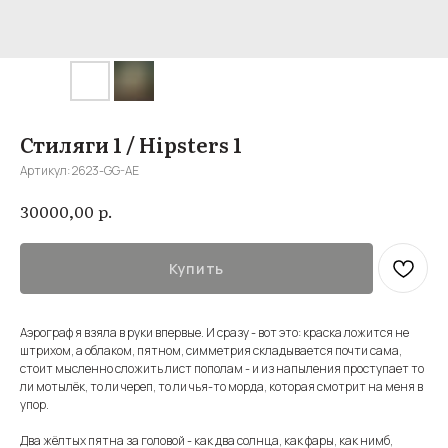
Стиляги 1 / Hipsters 1
Артикул:
2623-GG-AE
р.
30000,00
Купить
Аэрограф я взяла в руки впервые. И сразу - вот это: краска ложится не
штрихом, а облаком, пятном, симметрия складывается почти сама,
стоит мысленно сложить лист пополам - и из напыления проступает то
ли мотылёк, то ли череп, то ли чья-то морда, которая смотрит на меня в
упор.
Два жёлтых пятна за головой - как два солнца, как фары, как нимб,