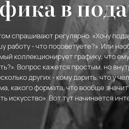
фика в под
том спрашивают регулярно. «Хочу пода
шу работу - что посоветуете?». Или нао
мый коллекционирует графику, что ем
ть?». Вопрос кажется простым, но внут
сколько других - кому дарить, что у че
ма, какого формата, что вообще значит
ть искусство». Вот тут начинается инт