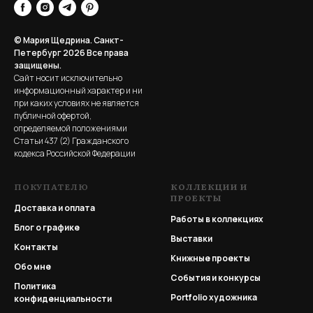
© Мария Щедрина. Санкт-
Петербург 2026
Все права
защищены.
Сайт носит исключительно
информационный характер и ни
при каких условиях не является
публичной офертой,
определяемой положениями
Статьи 437 (2) Гражданского
кодекса Российской Федерации
ПОКУПАТЕЛЮ
КОЛЛЕКЦИИ И
ПРОЕКТЫ
Доставка и оплата
Работы в коллекциях
Блог о графике
Выставки
Контакты
Книжные проекты
Обо мне
События и конкурсы
Политика
Portfolio
художника
конфиденциальности