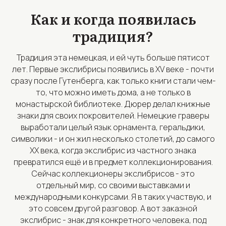
Как и когда появилась
традиция?
Традиция эта немецкая, и ей чуть больше пятисот
лет. Первые экслибрисы появились в XV веке - почти
сразу после Гутенберга, как только книги стали чем-
то, что можно иметь дома, а не только в
монастырской библиотеке. Дюрер делал книжные
знаки для своих покровителей. Немецкие граверы
выработали целый язык орнамента, геральдики,
символики - и он жил несколько столетий, до самого
XX века, когда экслибрис из частного знака
превратился ещё и в предмет коллекционирования.
Сейчас коллекционеры экслибрисов - это
отдельный мир, со своими выставками и
международными конкурсами. Я в таких участвую, и
это совсем другой разговор. А вот заказной
экслибрис - знак для конкретного человека, под