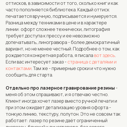
оттисков, в зависимости от того, сколько книг и как
часто пополняется библиотека. Каждый оттиск
печатается вручную, подписывается и нумеруется.
Разница между техниками в цене и в характере
линии: офорт сложнее технически, литография
требует доступа к прессу и ее невозможно
допечатывать, линогравюра - более демократичный
вариант, но не менее честный. Подробнее о том, как
рождается конкретная работа, я писала
вот здесь
.
Если вас интересует заказ -
страница с деталями и
контактами
. Там же - примерные сроки и что нужно
сообщить для старта.
Отдельно про лазерное гравирование резины
-
меня об этом спрашивают, и я отвечаю честно.
Клиент иногда хочет лазер вместо ручной печати и
при этом ожидает детализацию уровня офорта -
тонкую линию, текстуру, полутон. Это не совсем так
работает: лазер по резине даёт ограниченный
диапазон, близкий к линогравюре, без серого