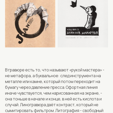
В гравюре есть то, что называют «рукой мастера» -
не метафора, а буквальное: след инструмента на
металле или камне, который потом переходит на
бумагу через давление пресса. Офортная линия
иначе чувствуется, чем нарисованная на экране, -
она тоньше в начале и конце, в ней есть кислота и
случай. Линогравюра даёт контраст, который не
сымитировать фильтром. Литография - свободный