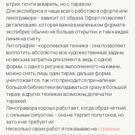
штрих, почти акварель, но с тиражом.
Для экслибриса я чаще всего работаю в офорте или
линогравюре - зависит от образа. Офорт позволяет
детализацию, которая важна в маленьком формате:
экслибрис обычно не больше открытки, и там каждая
линия на счету.
Литография - королевская техника - она позволяет
воплотить абсолютно все художественные задачи,
но весьма затратна для клиента, ведь с одной
формы, с одного рисунка, выполненного на камне,
можно снять лишь один тираж, дальше форма
уничтожается, так что приходится при наличии
большой библиотеки вкладываться сразу в большой
тираж, в других техниках возможны допечатки
тиражей.
Линогравюра хорошо работает, когда образ чёткий,
с сильным силуэтом, - она не терпит полутонов, но
зато и не требует их.
Несколько своих работ я показываю на
странице