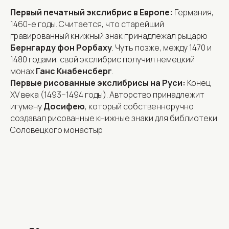
Первый печатный экслибрис в Европе:
Германия,
1460-е годы. Считается, что старейший
гравированный книжный знак принадлежал рыцарю
Бернгарду фон Рорбаху
. Чуть позже, между 1470 и
1480 годами, свой экслибрис получил немецкий
монах
Ганс Кнабенсберг
.
Первые рисованные экслибрисы на Руси:
Конец
XV века (1493–1494 годы). Авторство принадлежит
игумену
Досифею
, который собственноручно
создавал рисованные книжные знаки для библиотеки
Соловецкого монастыр