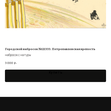
Городской набросок №21333. Петропавловская крепость
Го
набросок с натуры
наб
р.
3 000
2 0
Купить