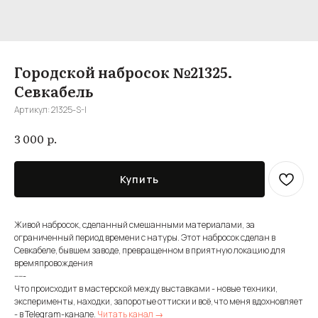
Городской набросок №21325.
Севкабель
Артикул:
21325-S-I
р.
3 000
Купить
Живой набросок, сделанный смешанными материалами, за
ограниченный период времени с натуры. Этот набросок сделан в
Севкабеле, бывшем заводе, превращенном в приятную локацию для
времяпровождения
-----
Что происходит в мастерской между выставками - новые техники,
эксперименты, находки, запоротые оттиски и всё, что меня вдохновляет
- в Telegram-канале.
Читать канал →