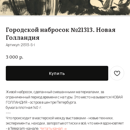
Городской набросок №21313. Новая
Голландия
Артикул:
21313-S-I
р.
3 000
Купить
Живой набросок, сделанный смешанными материалами, за
ограниченный период времени с натуры. Это место называется НОВАЯ
ГОЛЛАНДИЯ - остров в центре Петербурга.
бумага плотная 140 г.
-----
Что происходит в мастерской между выставками - новые техники,
эксперименты, находки, запоротые оттиски и всё, что меня вдохновляет
- в Telegram-канале.
Читать канал →