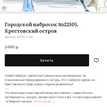
Городской набросок №22105.
Крестовский остров
Артикул:
22105-S-Mx
р.
2 000
Купить
Живой набросок, сделанный смешанными материалами, за
ограниченный период времени с натуры. Этот набросок сделан на
Крестовском острове, рядом с парком развлечений
-----
Что происходит в мастерской между выставками - новые техники,
эксперименты, находки, запоротые оттиски и всё, что меня вдохновляет
- в Telegram-канале.
Читать канал →