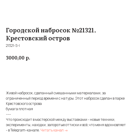
Городской набросок №21321.
Крестовский остров
21321-S-I
р.
3000,00
Купить
Живой набросок, сделанный смешанными материалами, за
ограниченный период времени с натуры. Этот набросок сделан в парке
Крестовского острова
бумага плотная
-----
Что происходит в мастерской между выставками - новые техники,
эксперименты, находки, запоротые оттиски и всё, что меня вдохновляет
- в Telegram-канале.
Читать канал →