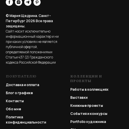
© Мария Щедрина. Санкт-
Петербург 2026
Все права
защищены.
Сайт носит исключительно
информационный характер и ни
при каких условиях не является
публичной офертой,
определяемой положениями
Статьи 437 (2) Гражданского
кодекса Российской Федерации
ПОКУПАТЕЛЮ
КОЛЛЕКЦИИ И
ПРОЕКТЫ
Доставка и оплата
Работы в коллекциях
Блог о графике
Выставки
Контакты
Книжные проекты
Обо мне
События и конкурсы
Политика
Portfolio
художника
конфиденциальности