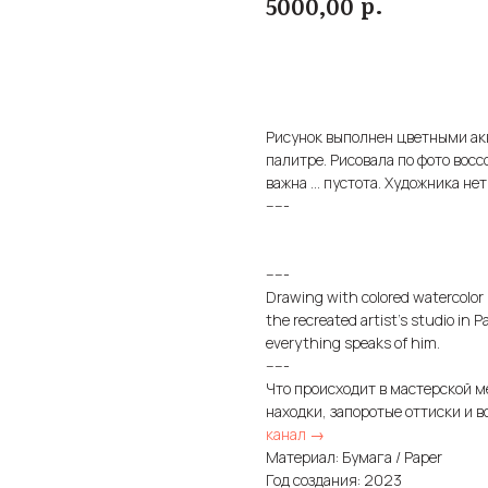
р.
5000,00
Купить
Рисунок выполнен цветными ак
палитре. Рисовала по фото вос
важна ... пустота. Художника нет
-----
-----
Drawing with colored watercolor pe
the recreated artist's studio in Pa
everything speaks of him.
-----
Что происходит в мастерской м
находки, запоротые оттиски и в
канал →
Материал: Бумага / Paper
Год создания: 2023