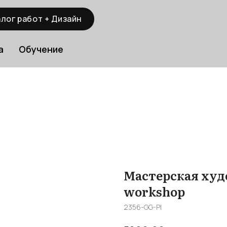
лог работ + Дизайн
а
Обучение
Мастерская худ
workshop
2356-GG-Pl