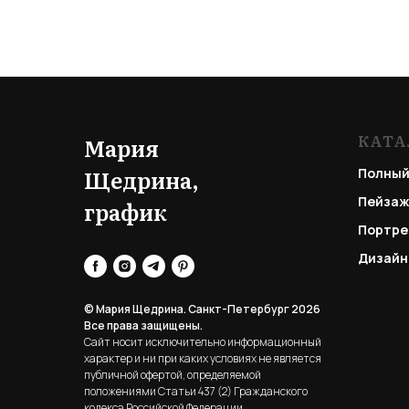
КАТА
Мария
Щедрина,
Полный
Пейзаж
график
Портре
Дизайн
© Мария Щедрина. Санкт-Петербург 2026
Все права защищены.
Сайт носит исключительно информационный
характер и ни при каких условиях не является
публичной офертой, определяемой
положениями Статьи 437 (2) Гражданского
кодекса Российской Федерации