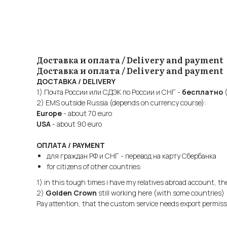
Доставка и оплата / Delivery and payment
Доставка и оплата / Delivery and payment
ДОСТАВКА / DELIVERY
1) Почта России или СДЭК по России и СНГ -
бесплатно
(
2) EMS outside Russia (depends on currency course):
Europe
- about 70 euro
USA
- about 90 euro
ОПЛАТА / PAYMENT
для граждан РФ и СНГ - перевод на карту Сбербанка
for citizens of other countries:
1) in this tough times i have my relatives abroad account, t
2)
Golden Crown
still working here (with some countries)
Pay attention, that the custom service needs export permis