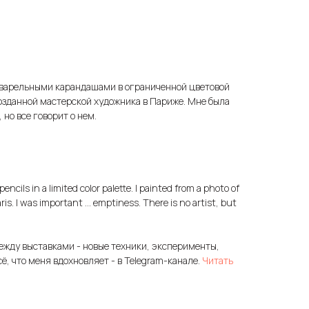
варельными карандашами в ограниченной цветовой
созданной мастерской художника в Париже. Мне была
, но все говорит о нем.
ncils in a limited color palette. I painted from a photo of
ris. I was important ... emptiness. There is no artist, but
ежду выставками - новые техники, эксперименты,
сё, что меня вдохновляет - в Telegram-канале.
Читать