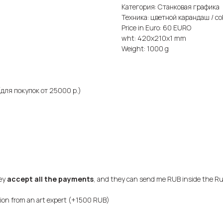
Категория: Станковая графика
Техника: цветной карандаш / col
Price in Euro: 60 EURO
wht: 420x210x1 mm
Weight: 1000 g
для покупок от 25000 р.)
hey
accept all the payments
, and they can send me RUB inside the Ru
sion from an art expert (+1500 RUB)