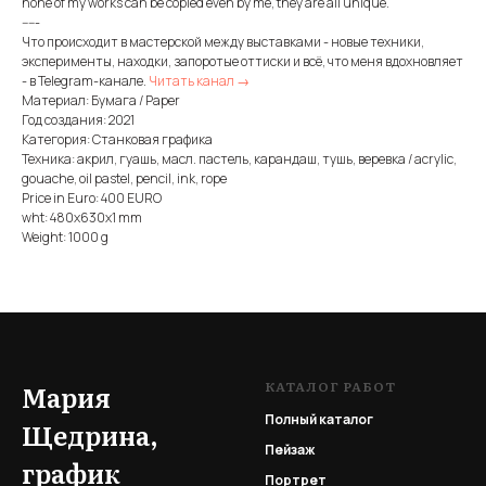
none of my works can be copied even by me, they are all unique.
-----
Что происходит в мастерской между выставками - новые техники,
эксперименты, находки, запоротые оттиски и всё, что меня вдохновляет
- в Telegram-канале.
Читать канал →
Материал: Бумага / Paper
Год создания: 2021
Категория: Станковая графика
Техника: акрил, гуашь, масл. пастель, карандаш, тушь, веревка / acrylic,
gouache, oil pastel, pencil, ink, rope
Price in Euro: 400 EURO
wht: 480x630x1 mm
Weight: 1000 g
КАТАЛОГ РАБОТ
Мария
Полный каталог
Щедрина,
Пейзаж
график
Портрет