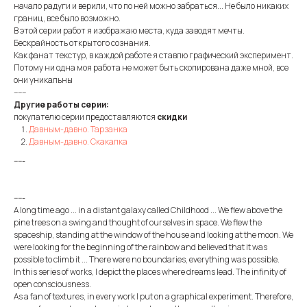
начало радуги и верили, что по ней можно забраться... Не было никаких
границ, все было возможно.
В этой серии работ я изображаю места, куда заводят мечты.
Бескрайность открытого сознания.
Как фанат текстур, в каждой работе я ставлю графический эксперимент.
Потому ни одна моя работа не может быть скопирована даже мной, все
они уникальны
------
Другие работы серии:
покупателю серии предоставляются
скидки
Давным-давно. Тарзанка
Давным-давно. Скакалка
-----
-----
A long time ago ... in a distant galaxy called Childhood ... We flew above the
pine trees on a swing and thought of ourselves in space. We flew the
spaceship, standing at the window of the house and looking at the moon. We
were looking for the beginning of the rainbow and believed that it was
possible to climb it ... There were no boundaries, everything was possible.
In this series of works, I depict the places where dreams lead. The infinity of
open consciousness.
As a fan of textures, in every work I put on a graphical experiment. Therefore,