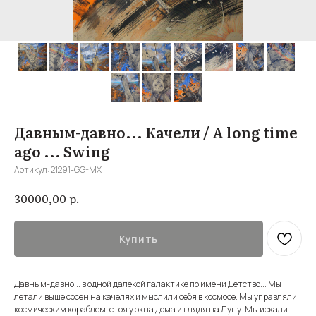
Давным-давно... Качели / A long time
ago ... Swing
Артикул:
21291-GG-MX
р.
30000,00
Купить
Давным-давно... в одной далекой галактике по имени Детство... Мы
летали выше сосен на качелях и мыслили себя в космосе. Мы управляли
космическим кораблем, стоя у окна дома и глядя на Луну. Мы искали