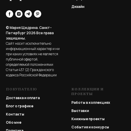
Дизайн
© Мария Щедрина. Санкт-
Петербург 2026
Все права
защищены.
Сайт носит исключительно
информационный характер и ни
при каких условиях не является
публичной офертой,
определяемой положениями
Статьи 437 (2) Гражданского
кодекса Российской Федерации
ПОКУПАТЕЛЮ
КОЛЛЕКЦИИ И
ПРОЕКТЫ
Доставка и оплата
Работы в коллекциях
Блог о графике
Выставки
Контакты
Книжные проекты
Обо мне
События и конкурсы
Политика