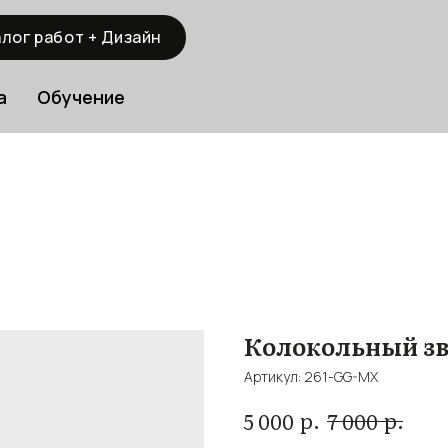
лог работ + Дизайн
а
Обучение
Колокольный зво
Артикул:
261-GG-MX
р.
р.
5 000
7 000