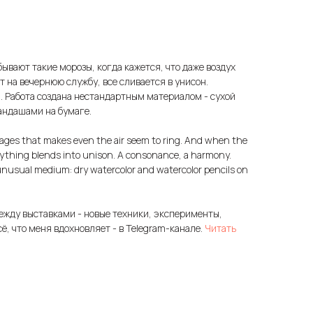
бывают такие морозы, когда кажется, что даже воздух
ет на вечернюю службу, все сливается в унисон.
. Работа создана нестандартным материалом - сухой
андашами на бумаге.
illages that makes even the air seem to ring. And when the
verything blends into unison. A consonance, a harmony.
nusual medium: dry watercolor and watercolor pencils on
ежду выставками - новые техники, эксперименты,
сё, что меня вдохновляет - в Telegram-канале.
Читать