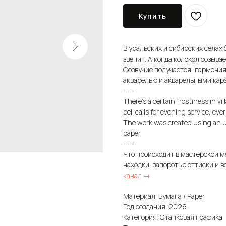
Купить
В уральских и сибирских селах 
звенит. А когда колокол созыва
Созвучие получается, гармония
акварелью и акварельными кар
-----
There's a certain frostiness in v
bell calls for evening service, e
The work was created using an u
paper.
-----
Что происходит в мастерской м
находки, запоротые оттиски и в
канал →
Материал: Бумага / Paper
Год создания: 2026
Категория: Станковая графика