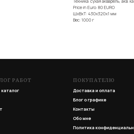
Техника: сухая акварель, акв. 
Price in Euro: 80 EURO
ШxВxТ: 430x320x1 мм
Вес: 1000 г
ЛОГ РАБОТ
ПОКУПАТЕЛЮ
 каталог
Доставка и оплата
Блог о графике
т
Контакты
Обо мне
Политика конфиденциальн