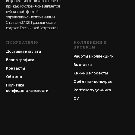
информационный характер и ни
при каких условиях не является
публичной офертой,
определяемой положениями
Статьи 437 (2) Гражданского
кодекса Российской Федерации
ПОКУПАТЕЛЮ
КОЛЛЕКЦИИ И
ПРОЕКТЫ
Доставка и оплата
Работы в коллекциях
Блог о графике
Выставки
Контакты
Книжные проекты
Обо мне
События и конкурсы
Политика
Portfolio
художника
конфиденциальности
CV