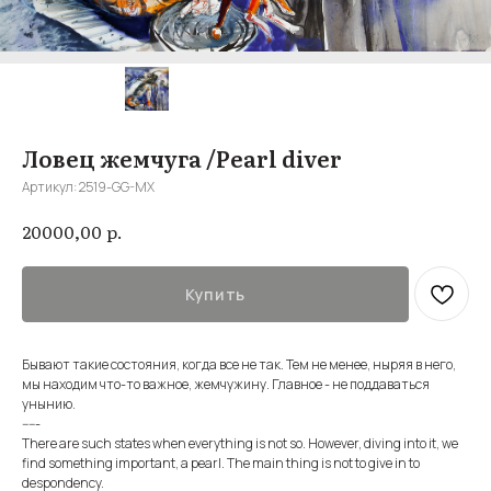
Ловец жемчуга /Pearl diver
Артикул:
2519-GG-MX
р.
20000,00
Купить
Бывают такие состояния, когда все не так. Тем не менее, ныряя в него,
мы находим что-то важное, жемчужину. Главное - не поддаваться
унынию.
-----
There are such states when everything is not so. However, diving into it, we
find something important, a pearl. The main thing is not to give in to
despondency.