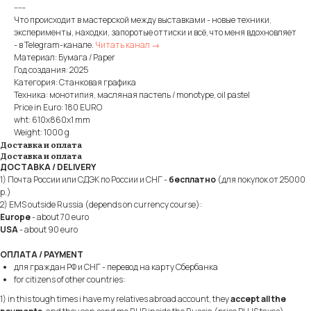
-----
Что происходит в мастерской между выставками - новые техники,
эксперименты, находки, запоротые оттиски и всё, что меня вдохновляет
- в Telegram-канале.
Читать канал →
Материал: Бумага / Paper
Год создания: 2025
Категория: Станковая графика
Техника: монотипия, масляная пастель / monotype, oil pastel
Price in Euro: 180 EURO
wht: 610x860x1 mm
Weight: 1000 g
Доставка и оплата
Доставка и оплата
ДОСТАВКА / DELIVERY
1) Почта России или СДЭК по России и СНГ -
бесплатно
(для покупок от 25000
р.)
2) EMS outside Russia (depends on currency course):
Europe
- about 70 euro
USA
- about 90 euro
ОПЛАТА / PAYMENT
для граждан РФ и СНГ - перевод на карту Сбербанка
for citizens of other countries:
1) in this tough times i have my relatives abroad account, they
accept all the