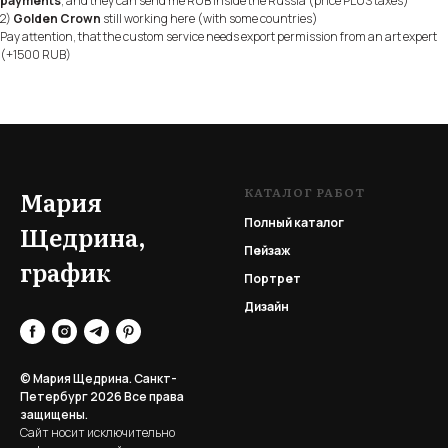
payments
, and they can send me RUB inside the Russia (price PLUS taxes)
2)
Golden Crown
still working here (with some countries)
Pay attention, that the custom service needs export permission from an art expert
(+1500 RUB)
КАТАЛОГ РАБОТ
Мария
Полный каталог
Щедрина,
Пейзаж
график
Портрет
Дизайн
© Мария Щедрина. Санкт-
Петербург 2026
Все права
защищены.
Сайт носит исключительно