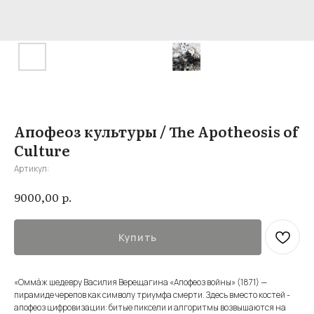
Апофеоз культуры / The Apotheosis of
Culture
Артикул:
р.
9000,00
Купить
«Оммáж шедевру Василия Верещагина «Апофеоз войны» (1871) —
пирамиде черепов как символу триумфа смерти. Здесь вместо костей -
апофеоз цифровизации: битые пиксели и алгоритмы возвышаются на