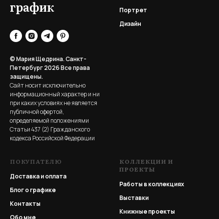
график
Портрет
Дизайн
© Мария Щедрина. Санкт-
Петербург 2026
Все права
защищены.
Сайт носит исключительно
информационный характер и ни
при каких условиях не является
публичной офертой,
определяемой положениями
Статьи 437 (2) Гражданского
кодекса Российской Федерации
ПОКУПАТЕЛЮ
КОЛЛЕКЦИИ И
ПРОЕКТЫ
Доставка и оплата
Работы в коллекциях
Блог о графике
Выставки
Контакты
Книжные проекты
Обо мне