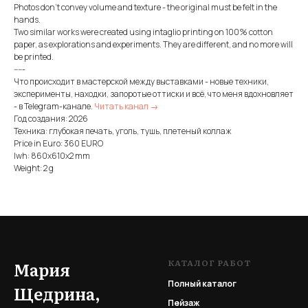
Photos don't convey volume and texture - the original must be felt in the
hands.
Two similar works were created using intaglio printing on 100% cotton
paper, as explorations and experiments. They are different, and no more will
be printed.
-----
Что происходит в мастерской между выставками - новые техники,
эксперименты, находки, запоротые оттиски и всё, что меня вдохновляет
- в Telegram-канале.
Читать канал →
Год создания: 2026
Техника: глубокая печать, уголь, тушь, плетеный коллаж
Price in Euro: 360 EURO
lwh: 860x610x2 mm
Weight: 2 g
КАТАЛОГ РАБОТ
Мария
Полный каталог
Щедрина,
Пейзаж