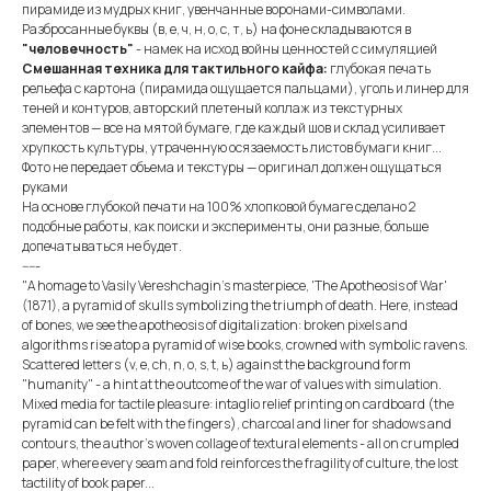
пирамиде из мудрых книг, увенчанные воронами-символами.
Разбросанные буквы (в, е, ч, н, о, с, т, ь) на фоне складываются в
"человечность"
- намек на исход войны ценностей с симуляцией
Смешанная техника для тактильного кайфа:
глубокая печать
рельефа с картона (пирамида ощущается пальцами), уголь и линер для
теней и контуров, авторский плетеный коллаж из текстурных
элементов — все на мятой бумаге, где каждый шов и склад усиливает
хрупкость культуры, утраченную осязаемость листов бумаги книг...
Фото не передает объема и текстуры — оригинал должен ощущаться
руками
На основе глубокой печати на 100% хлопковой бумаге сделано 2
подобные работы, как поиски и эксперименты, они разные, больше
допечатываться не будет.
-----
"A homage to Vasily Vereshchagin's masterpiece, 'The Apotheosis of War'
(1871), a pyramid of skulls symbolizing the triumph of death. Here, instead
of bones, we see the apotheosis of digitalization: broken pixels and
algorithms rise atop a pyramid of wise books, crowned with symbolic ravens.
Scattered letters (v, e, ch, n, o, s, t, ь) against the background form
"humanity" - a hint at the outcome of the war of values ​​with simulation.
Mixed media for tactile pleasure: intaglio relief printing on cardboard (the
pyramid can be felt with the fingers), charcoal and liner for shadows and
contours, the author's woven collage of textural elements - all on crumpled
paper, where every seam and fold reinforces the fragility of culture, the lost
tactility of book paper...