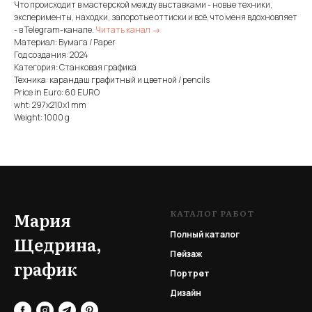
Что происходит в мастерской между выставками - новые техники,
эксперименты, находки, запоротые оттиски и всё, что меня вдохновляет
- в Telegram-канале.
Читать канал →
Материал: Бумага / Paper
Год создания: 2024
Категория: Станковая графика
Техника: карандаш графитный и цветной / pencils
Price in Euro: 60 EURO
wht: 297x210x1 mm
Weight: 1000 g
КАТАЛОГ РАБОТ
Мария
Полный каталог
Щедрина,
Пейзаж
график
Портрет
Дизайн