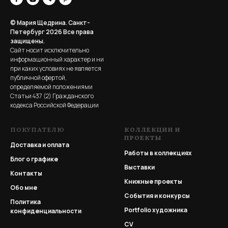
© Мария Щедрина. Санкт-
Петербург 2026
Все права
защищены.
Сайт носит исключительно
информационный характер и ни
при каких условиях не является
публичной офертой,
определяемой положениями
Статьи 437 (2) Гражданского
кодекса Российской Федерации
ПОКУПАТЕЛЮ
КОЛЛЕКЦИИ И
ПРОЕКТЫ
Доставка и оплата
Работы в коллекциях
Блог о графике
Выставки
Контакты
Книжные проекты
Обо мне
События и конкурсы
Политика
Portfolio
художника
конфиденциальности
CV