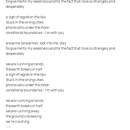
​​forgive me for my weakness and for the fact that I love so strangely and
desperately
a sigh of regret on the lips
stuck in the wrong cities
​​phone calls under the moon
​​conditional boundaries - I'm with you
​​erase me (erase me), look into me, stay
​​forgive me for my weakness and for the fact that I love so strangely and
desperately
​​we are running errands
​​the earth breaks in half
a sigh of regret on the lips
stuck in the wrong cities
​​phone calls under the moon
​​conditional boundaries - I'm with you
​​we are running errands
​​the earth breaks in half
​​we are running away
​​the ground is breaking
​​we're crashing
-----