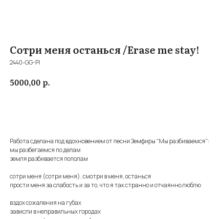
Сотри меня останься /Erase me stay!
2440-GG-Pl
р.
5000,00
Купить
Работа сделана под вдохновением от песни Земфиры "Мы разбиваемся":
мы разбегаемся по делам
​​земля разбивается пополам
​​сотри меня (сотри меня), смотри в меня, останься
​​прости меня за слабость и за то, что я так странно и отчаянно люблю
​​вздох сожаления на губах
​​зависли в неправильных городах