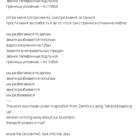
​​звонки телефонные под луной
​​границы условные — я с тобой
​​сотри меня (сотри меня), смотри в меня, останься
​​прости меня за слабость и за то, что я так странно и отчаянно люблю
​​мы разбегаемся по делам
​​земля разбивается пополам
​​вздох сожаления на губах
​​зависли в неправильных городах
​​звонки телефонные под луной
​​границы условные — я с тобой
​​мы разбегаемся по делам
​​земля разбивается пополам
​​мы разбегаемся
​​земля разбивается
​​мы разбиваемся
-----
The work was made under inspiration from Zemfira’s song “We are breaking
up”:
we are running away about our business
​​the earth breaks in half
​​erase me (erase me), look into me, stay