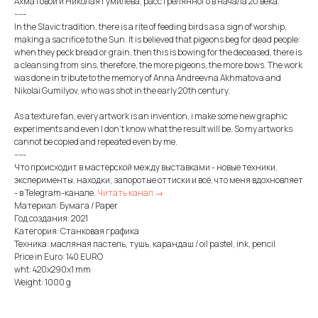
Ахматовой и Николая Гумилева, расстрелянного в начала 20 века.
-----
In the Slavic tradition, there is a rite of feeding birds as a sign of worship,
making a sacrifice to the Sun. It is believed that pigeons beg for dead people:
when they peck bread or grain, then this is bowing for the deceased, there is
a cleansing from sins, therefore, the more pigeons, the more bows. The work
was done in tribute to the memory of Anna Andreevna Akhmatova and
Nikolai Gumilyov, who was shot in the early 20th century.
As a texture fan, every artwork is an invention, i make some new graphic
experiments and even I don't know what the result will be. So my artworks
cannot be copied and repeated even by me.
-----
Что происходит в мастерской между выставками - новые техники,
эксперименты, находки, запоротые оттиски и всё, что меня вдохновляет
- в Telegram-канале.
Читать канал →
Материал: Бумага / Paper
Год создания: 2021
Категория: Станковая графика
Техника: масляная пастель, тушь, карандаш / oil pastel, ink, pencil
Price in Euro: 140 EURO
wht: 420x290x1 mm
Weight: 1000 g