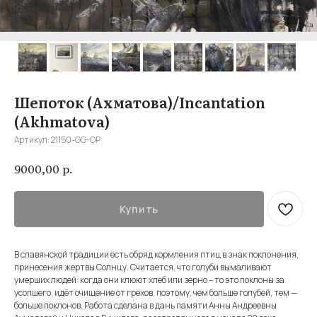
Шепоток (Ахматова)/Incantation
(Akhmatova)
Артикул:
21150-GG-OP
р.
9000,00
Купить
В славянской традиции есть обряд кормления птиц в знак поклонения,
принесения жертвы Солнцу. Считается, что голуби вымаливают
умерших людей: когда они клюют хлеб или зерно – то это поклоны за
усопшего, идёт очищение от грехов, поэтому, чем больше голубей, тем —
больше поклонов. Работа сделана в дань памяти Анны Андреевны