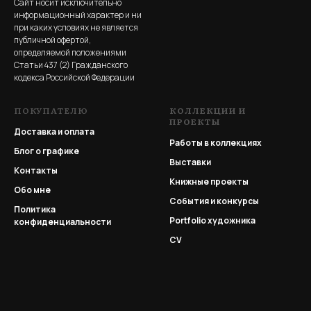
Сайт носит исключительно
информационный характер и ни
при каких условиях не является
публичной офертой,
определяемой положениями
Статьи 437 (2) Гражданского
кодекса Российской Федерации
ПОКУПАТЕЛЮ
КОЛЛЕКЦИИ И
ПРОЕКТЫ
Доставка и оплата
Работы в коллекциях
Блог о графике
Выставки
Контакты
Книжные проекты
Обо мне
События и конкурсы
Политика
Portfolio
художника
конфиденциальности
CV