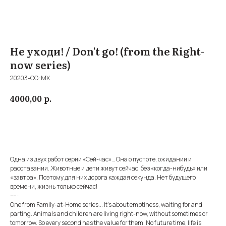
Не уходи! / Don't go! (from the Right-
now series)
20203-GG-MX
р.
4000,00
Купить
Одна из двух работ серии «Сей-час»… Она о пустоте, ожидании и
расставании. Животные и дети живут сейчас, без «когда-нибудь» или
«завтра». Поэтому для них дорога каждая секунда. Нет будущего
времени, жизнь только сейчас!
-----
One from Family-at-Home series... It's about emptiness, waiting for and
parting. Animals and children are living right-now, without sometimes or
tomorrow. So every second has the value for them. No future time, life is