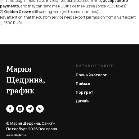
1) in this tough times i have my relatives abroad account, they
accept all the
payments
, and they can send me RUB inside the Russia (price PLUS taxes)
2)
Golden Crown
still working here (with some countries)
Pay attention, that the custom service needs export permission from an art expert
(+1500 RUB)
КАТАЛОГ РАБОТ
Мария
Полный каталог
Щедрина,
Пейзаж
график
Портрет
Дизайн
© Мария Щедрина. Санкт-
Петербург 2026
Все права
защищены.