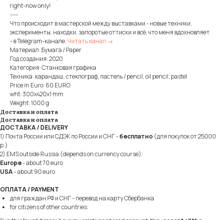
right-now only!
-----
Что происходит в мастерской между выставками - новые техники,
эксперименты, находки, запоротые оттиски и всё, что меня вдохновляет
- в Telegram-канале.
Читать канал →
Материал: Бумага / Paper
Год создания: 2020
Категория: Станковая графика
Техника: карандаш, стеклограф, пастель / pencil, oil pencil, pastel
Price in Euro: 60 EURO
wht: 300x420x1 mm
Weight: 1000 g
Доставка и оплата
Доставка и оплата
ДОСТАВКА / DELIVERY
1) Почта России или СДЭК по России и СНГ -
бесплатно
(для покупок от 25000
р.)
2) EMS outside Russia (depends on currency course):
Europe
- about 70 euro
USA
- about 90 euro
ОПЛАТА / PAYMENT
для граждан РФ и СНГ - перевод на карту Сбербанка
for citizens of other countries: