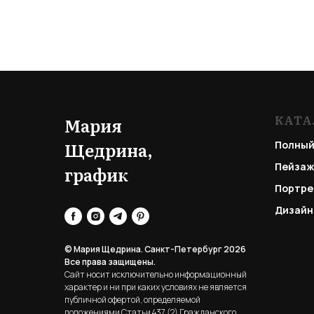
КАТА
Мария
Щедрина,
Полный
Пейзаж
график
Портре
Дизайн
© Мария Щедрина. Санкт-Петербург 2026
Все права защищены.
Сайт носит исключительно информационный
характер и ни при каких условиях не является
публичной офертой, определяемой
положениями Статьи 437 (2) Гражданского