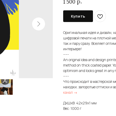
р.
1 500
Купить
Оригинальная идея и дизайн,
цифровой печати на плотной ме
так и пару сразу. Вселяет опт
интерьере!
-----
An original idea and design print
method on thick coated paper. You
optimism and looks great in any 
-----
Что происходит в мастерской м
находки, запоротые оттиски и в
канал →
ДxШxВ: 42x29x1 мм
Вес: 1000 г