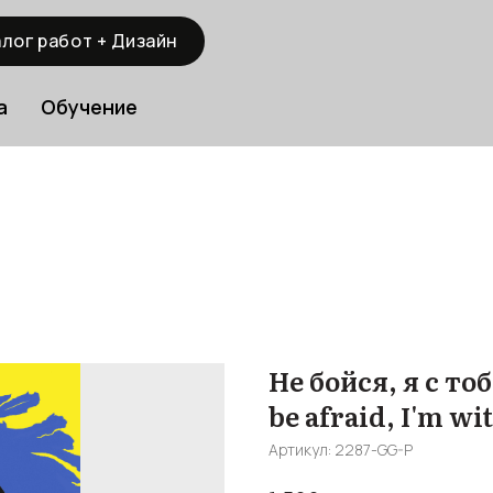
лог работ + Дизайн
а
Обучение
Не бойся, я с тоб
be afraid, I'm wi
Артикул:
2287-GG-P