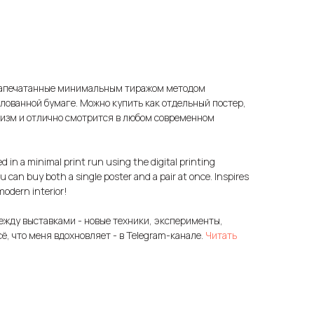
 напечатанные минимальным тиражом методом
лованной бумаге. Можно купить как отдельный постер,
имизм и отлично смотрится в любом современном
ed in a minimal print run using the digital printing
 can buy both a single poster and a pair at once. Inspires
modern interior!
ежду выставками - новые техники, эксперименты,
сё, что меня вдохновляет - в Telegram-канале.
Читать