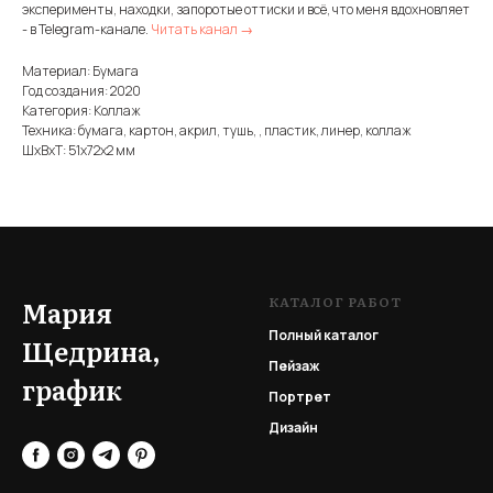
эксперименты, находки, запоротые оттиски и всё, что меня вдохновляет
- в Telegram-канале.
Читать канал →
Материал: Бумага
Год создания: 2020
Категория: Коллаж
Техника: бумага, картон, акрил, тушь, , пластик, линер, коллаж
ШxВxТ: 51x72x2 мм
КАТАЛОГ РАБОТ
Мария
Полный каталог
Щедрина,
Пейзаж
график
Портрет
Дизайн