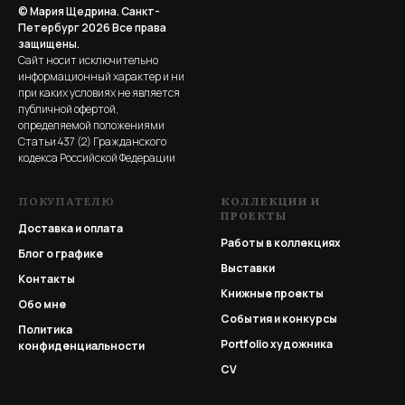
© Мария Щедрина. Санкт-
Петербург 2026
Все права
защищены.
Сайт носит исключительно
информационный характер и ни
при каких условиях не является
публичной офертой,
определяемой положениями
Статьи 437 (2) Гражданского
кодекса Российской Федерации
ПОКУПАТЕЛЮ
КОЛЛЕКЦИИ И
ПРОЕКТЫ
Доставка и оплата
Работы в коллекциях
Блог о графике
Выставки
Контакты
Книжные проекты
Обо мне
События и конкурсы
Политика
Portfolio
художника
конфиденциальности
CV