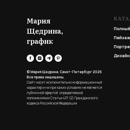
КАТА
Мария
Щедрина,
Полный
Пейзаж
график
Портре
Дизайн
© Мария Щедрина. Санкт-Петербург 2026
Все права защищены.
Сайт носит исключительно информационный
характер и ни при каких условиях не является
публичной офертой, определяемой
положениями Статьи 437 (2) Гражданского
кодекса Российской Федерации