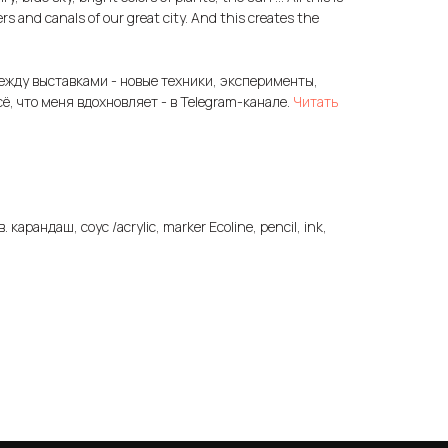
vers and canals of our great city. And this creates the
ежду выставками - новые техники, эксперименты,
сё, что меня вдохновляет - в Telegram-канале.
Читать
. карандаш, соус /acrylic, marker Ecoline, pencil, ink,