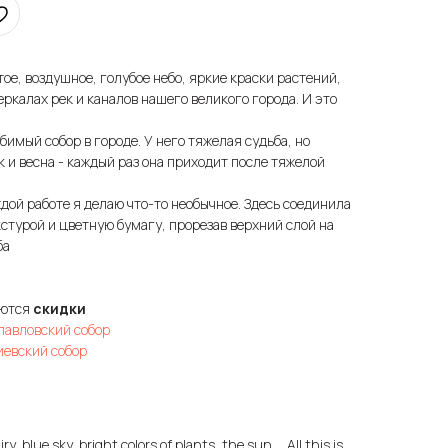
ое, воздушное, голубое небо, яркие краски растений,
зеркалах рек и каналов нашего великого города. И это
имый собор в городе. У него тяжелая судьба, но
к и весна - каждый раз она приходит после тяжелой
дой работе я делаю что-то необычное. Здесь соединила
стурой и цветную бумагу, прорезав верхний слой на
ба
яются
скидки
опавловский собор
иевский собор
y, blue sky, bright colors of plants, the sun ... All this is