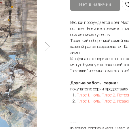
Нет в наличии
Весной пробуждается цвет. Чист
солнце... Все это отражается в 
создает музыку весны.
Троицкий собор - мой самый люб
каждый раз он возрождается. Ка
зимы.
Как фанат экспериментов, в каж
мятую бумагу с выраженной тек
"осколки" весеннего чистого не
-------
Другие работы серии:
покупателю серии предоставл
Плюс 1. Ноль. Плюс 2. Петр
Плюс 1. Ноль. Плюс 2. Исаак
----
-----
In spring, color awakens. Clean, air