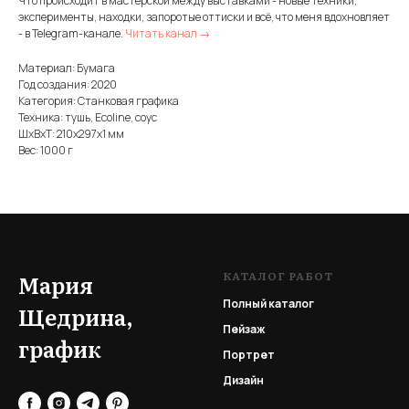
Что происходит в мастерской между выставками - новые техники,
эксперименты, находки, запоротые оттиски и всё, что меня вдохновляет
- в Telegram-канале.
Читать канал →
Материал: Бумага
Год создания: 2020
Категория: Станковая графика
Техника: тушь, Ecoline, соус
ШxВxТ: 210x297x1 мм
Вес: 1000 г
КАТАЛОГ РАБОТ
Мария
Полный каталог
Щедрина,
Пейзаж
график
Портрет
Дизайн