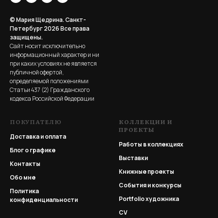
© Мария Щедрина. Санкт-
Петербург 2026
Все права
защищены.
Сайт носит исключительно
информационный характер и ни
при каких условиях не является
публичной офертой,
определяемой положениями
Статьи 437 (2) Гражданского
кодекса Российской Федерации
ПОКУПАТЕЛЮ
КОЛЛЕКЦИИ И
ПРОЕКТЫ
Доставка и оплата
Работы в коллекциях
Блог о графике
Выставки
Контакты
Книжные проекты
Обо мне
События и конкурсы
Политика
Portfolio
художника
конфиденциальности
CV