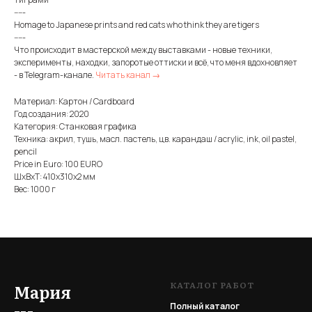
-----
Homage to Japanese prints and red cats who think they are tigers
-----
Что происходит в мастерской между выставками - новые техники,
эксперименты, находки, запоротые оттиски и всё, что меня вдохновляет
- в Telegram-канале.
Читать канал →
Материал: Картон / Cardboard
Год создания: 2020
Категория: Станковая графика
Техника: акрил, тушь, масл. пастель, цв. карандаш / acrylic, ink, oil pastel,
pencil
Price in Euro: 100 EURO
ШxВxТ: 410x310x2 мм
Вес: 1000 г
КАТАЛОГ РАБОТ
Мария
Полный каталог