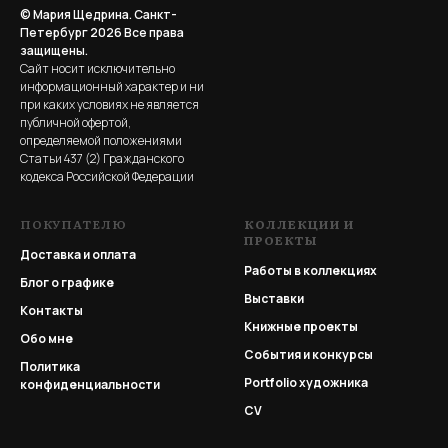
© Мария Щедрина. Санкт-
Петербург 2026
Все права
защищены.
Сайт носит исключительно
информационный характер и ни
при каких условиях не является
публичной офертой,
определяемой положениями
Статьи 437 (2) Гражданского
кодекса Российской Федерации
ПОКУПАТЕЛЮ
КОЛЛЕКЦИИ И
ПРОЕКТЫ
Доставка и оплата
Работы в коллекциях
Блог о графике
Выставки
Контакты
Книжные проекты
Обо мне
События и конкурсы
Политика
Portfolio
художника
конфиденциальности
CV