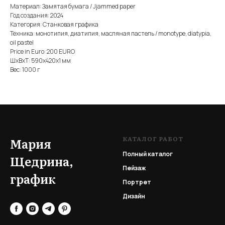
Материал: Замятая бумага / Jjammed paper
Год создания: 2024
Категория: Станковая графика
Техника: монотипия, диатипия, масляная пастель / monotype, diatypia,
oil pastel
Price in Euro: 200 EURO
ШxВxТ: 590x420x1 мм
Вес: 1000 г
КАТАЛОГ РАБОТ
Мария
Полный каталог
Щедрина,
Пейзаж
график
Портрет
Дизайн