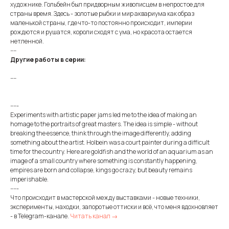
художнике. Гольбейн был придворным живописцем в непростое для
страны время. Здесь - золотые рыбки и мир аквариума как образ
маленькой страны, где что-то постоянно происходит, империи
рождются и рушатся, короли сходят с ума, но красота остается
нетленной.
----
Другие работы в серии:
----
-----
Experiments with artistic paper jams led me to the idea of making an
homage to the portraits of great masters. The idea is simple - without
breaking the essence, think through the image differently, adding
something about the artist. Holbein was a court painter during a difficult
time for the country. Here are goldfish and the world of an aquarium as an
image of a small country where something is constantly happening,
empires are born and collapse, kings go crazy, but beauty remains
imperishable.
-----
Что происходит в мастерской между выставками - новые техники,
эксперименты, находки, запоротые оттиски и всё, что меня вдохновляет
- в Telegram-канале.
Читать канал →