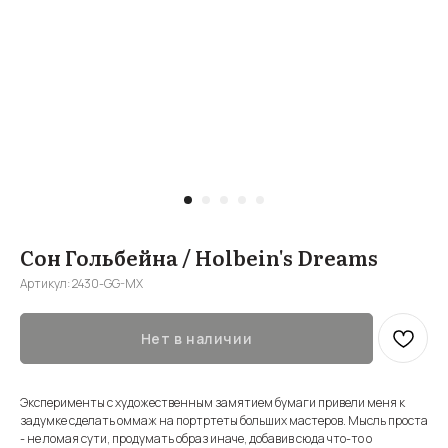
Сон Гольбейна / Holbein's Dreams
Артикул:
2430-GG-MX
Нет в наличии
Эксперименты с художественным замятием бумаги привели меня к
задумке сделать оммаж на портртеты больших мастеров. Мысль проста
- не ломая сути, продумать образ иначе, добавив сюда что-то о