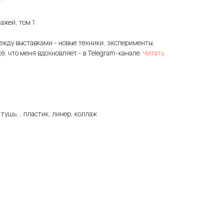
ажей, том 1
ежду выставками - новые техники, эксперименты,
сё, что меня вдохновляет - в Telegram-канале.
Читать
 тушь, , пластик, линер, коллаж