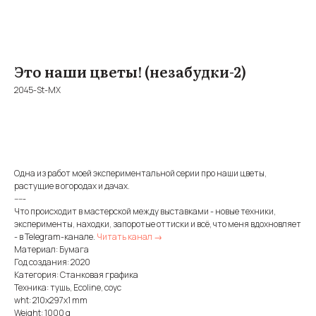
Это наши цветы! (незабудки-2)
2045-St-MX
BUY NOW
Одна из работ моей экспериментальной серии про наши цветы,
растущие в огородах и дачах.
-----
Что происходит в мастерской между выставками - новые техники,
эксперименты, находки, запоротые оттиски и всё, что меня вдохновляет
- в Telegram-канале.
Читать канал →
Материал: Бумага
Год создания: 2020
Категория: Станковая графика
Техника: тушь, Ecoline, соус
wht: 210x297x1 mm
Weight: 1000 g