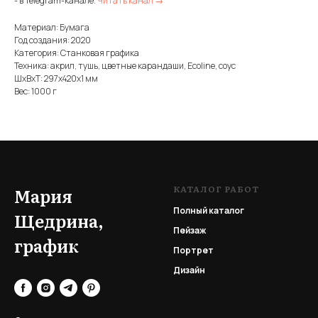
- в Telegram-канале.
Читать канал →
Материал: Бумага
Год создания: 2020
Категория: Станковая графика
Техника: акрил, тушь, цветные карандаши, Ecoline, соус
ШxВxТ: 297x420x1 мм
Вес: 1000 г
КАТАЛОГ РАБОТ
Мария
Полный каталог
Щедрина,
Пейзаж
график
Портрет
Дизайн