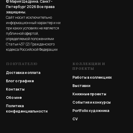
© Мария Щедрина. Санкт-
Петербург 2026
Все права
защищены.
Сайт носит исключительно
информационный характер и ни
при каких условиях не является
публичной офертой,
определяемой положениями
Статьи 437 (2) Гражданского
кодекса Российской Федерации
ПОКУПАТЕЛЮ
КОЛЛЕКЦИИ И
ПРОЕКТЫ
Доставка и оплата
Работы в коллекциях
Блог о графике
Выставки
Контакты
Книжные проекты
Обо мне
События и конкурсы
Политика
Portfolio
художника
конфиденциальности
CV