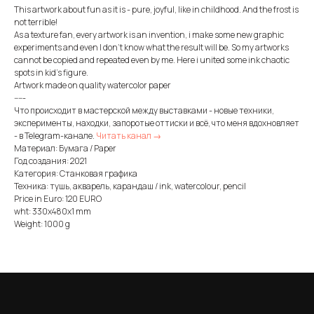
This artwork about fun as it is - pure, joyful, like in childhood. And the frost is
not terrible!
As a texture fan, every artwork is an invention, i make some new graphic
experiments and even I don't know what the result will be. So my artworks
cannot be copied and repeated even by me. Here i united some ink chaotic
spots in kid's figure.
Artwork made on quality watercolor paper
-----
Что происходит в мастерской между выставками - новые техники,
эксперименты, находки, запоротые оттиски и всё, что меня вдохновляет
- в Telegram-канале.
Читать канал →
Материал: Бумага / Paper
Год создания: 2021
Категория: Станковая графика
Техника: тушь, акварель, карандаш / ink, watercolour, pencil
Price in Euro: 120 EURO
wht: 330x480x1 mm
Weight: 1000 g