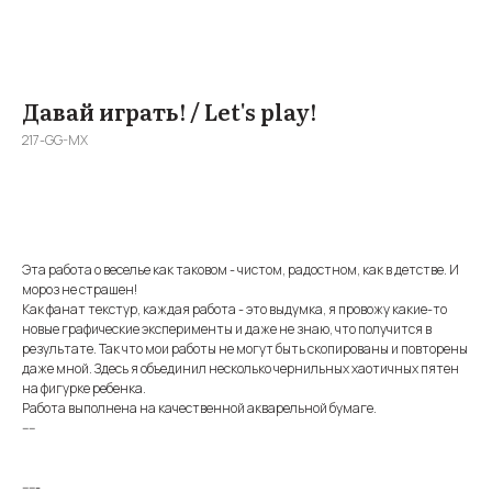
Давай играть! / Let's play!
217-GG-MX
BUY NOW
Эта работа о веселье как таковом - чистом, радостном, как в детстве. И
мороз не страшен!
Как фанат текстур, каждая работа - это выдумка, я провожу какие-то
новые графические эксперименты и даже не знаю, что получится в
результате. Так что мои работы не могут быть скопированы и повторены
даже мной. Здесь я объединил несколько чернильных хаотичных пятен
на фигурке ребенка.
Работа выполнена на качественной акварельной бумаге.
----
-----