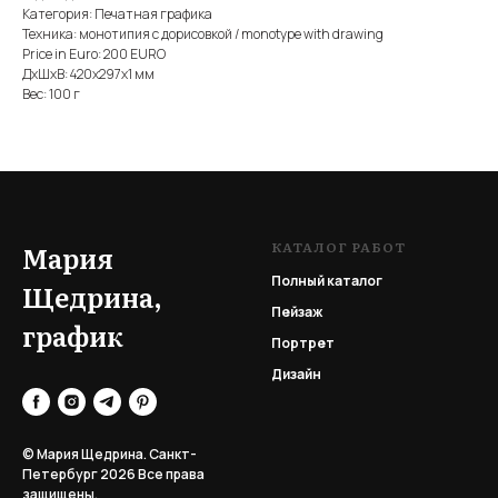
Категория: Печатная графика
Техника: монотипия с дорисовкой / monotype with drawing
Price in Euro: 200 EURO
ДxШxВ: 420x297x1 мм
Вес: 100 г
КАТАЛОГ РАБОТ
Мария
Полный каталог
Щедрина,
Пейзаж
график
Портрет
Дизайн
© Мария Щедрина. Санкт-
Петербург 2026
Все права
защищены.