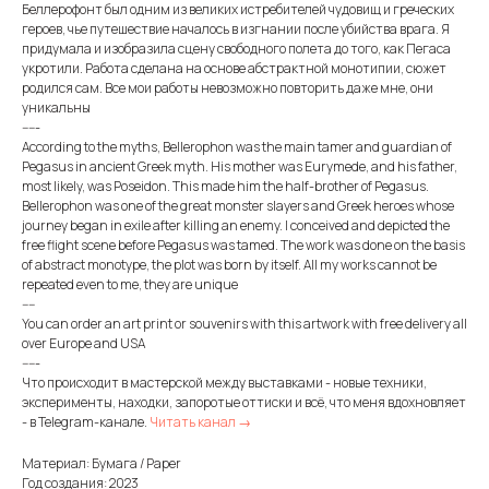
Беллерофонт был одним из великих истребителей чудовищ и греческих
героев, чье путешествие началось в изгнании после убийства врага. Я
придумала и изобразила сцену свободного полета до того, как Пегаса
укротили. Работа сделана на основе абстрактной монотипии, сюжет
родился сам. Все мои работы невозможно повторить даже мне, они
уникальны
-----
According to the myths, Bellerophon was the main tamer and guardian of
Pegasus in ancient Greek myth. His mother was Eurymede, and his father,
most likely, was Poseidon. This made him the half-brother of Pegasus.
Bellerophon was one of the great monster slayers and Greek heroes whose
journey began in exile after killing an enemy. I conceived and depicted the
free flight scene before Pegasus was tamed. The work was done on the basis
of abstract monotype, the plot was born by itself. All my works cannot be
repeated even to me, they are unique
----
You can order an art print or souvenirs with this artwork with free delivery all
over Europe and USA
-----
Что происходит в мастерской между выставками - новые техники,
эксперименты, находки, запоротые оттиски и всё, что меня вдохновляет
- в Telegram-канале.
Читать канал →
Материал: Бумага / Paper
Год создания: 2023