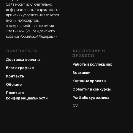
Сайт носит исключительно
информационный характер и ни
при каких условиях не является
публичной офертой,
определяемой положениями
Статьи 437 (2) Гражданского
кодекса Российской Федерации
ПОКУПАТЕЛЮ
КОЛЛЕКЦИИ И
ПРОЕКТЫ
Доставка и оплата
Работы в коллекциях
Блог о графике
Выставки
Контакты
Книжные проекты
Обо мне
События и конкурсы
Политика
Portfolio
художника
конфиденциальности
CV