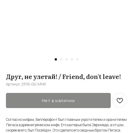
Друг, не улетай! / Friend, don't leave!
Артикул:
23116-GG-MNR
Нет в наличии
Согласно мифам, Беллерофонт был главным укротителем и хранителем
Пегаса в древнегреческом мифе. Его матерью была Эвримеда, а отцом,
скорее всего, был Посейдон. Это сделало его сводным братом Пегаса.