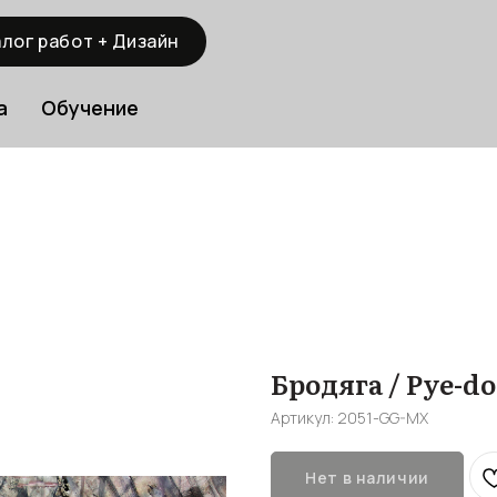
лог работ + Дизайн
а
Обучение
Бродяга / Pye-d
Артикул:
2051-GG-MX
Нет в наличии