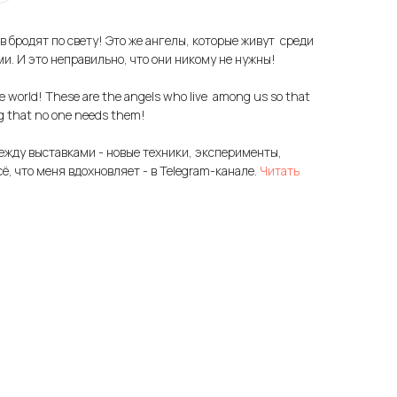
в бродят по свету! Это же ангелы, которые живут среди
и. И это неправильно, что они никому не нужны!
 world! These are the angels who live among us so that
g that no one needs them!
ежду выставками - новые техники, эксперименты,
сё, что меня вдохновляет - в Telegram-канале.
Читать