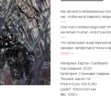
Как же много неприкаянных псо
нас, чтобы мы оставались людьм
-----
How many restless dogs roam the
we remain human. And it's wron
-----
Что происходит в мастерской м
находки, запоротые оттиски и в
канал →
Материал: Картон / Cardboard
Год создания: 2020
Категория: Станковая графика
Техника: масло / oil
Price in Euro: 100 EURO
ШxВxТ: 630x410x1 мм
Вес: 1000 г