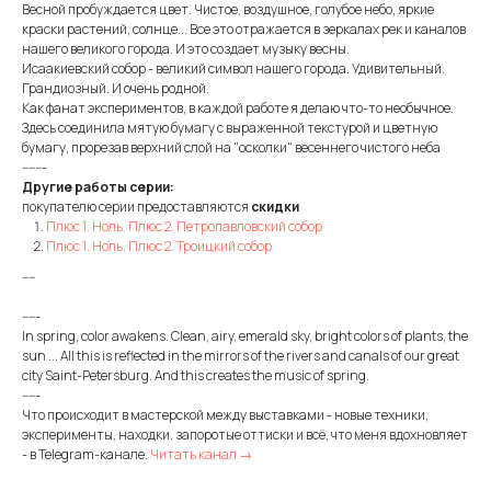
Весной пробуждается цвет. Чистое, воздушное, голубое небо, яркие
краски растений, солнце... Все это отражается в зеркалах рек и каналов
нашего великого города. И это создает музыку весны.
Исаакиевский собор - великий символ нашего города. Удивительный.
Грандиозный. И очень родной.
Как фанат экспериментов, в каждой работе я делаю что-то необычное.
Здесь соединила мятую бумагу с выраженной текстурой и цветную
бумагу, прорезав верхний слой на "осколки" весеннего чистого неба
-------
Другие работы серии:
покупателю серии предоставляются
скидки
Плюс 1. Ноль. Плюс 2. Петропавловский собор
Плюс 1. Ноль. Плюс 2. Троицкий собор
----
-----
In spring, color awakens. Clean, airy, emerald sky, bright colors of plants, the
sun ... All this is reflected in the mirrors of the rivers and canals of our great
city Saint-Petersburg. And this creates the music of spring.
-----
Что происходит в мастерской между выставками - новые техники,
эксперименты, находки, запоротые оттиски и всё, что меня вдохновляет
- в Telegram-канале.
Читать канал →