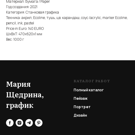
Материал: Бумага / Paper
Год создания: 2021
Категория: Станковая графика
Техника: акрил, Ecoline, тушь, цв. карандаш, соус /acrylic, marker Ecoline,
pencil, ink, pastel
Price in Euro: 140 EURO
ШxВxТ: 470x620x1 мм
Вес: 1000 г
КАТАЛОГ РАБОТ
Мария
Полный каталог
Щедрина,
Пейзаж
график
Портрет
Дизайн