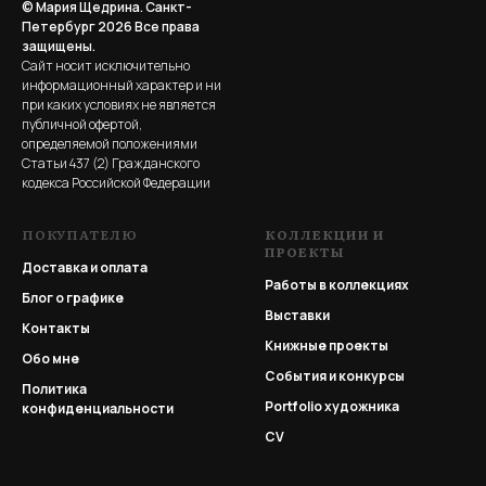
© Мария Щедрина. Санкт-
Петербург 2026
Все права
защищены.
Сайт носит исключительно
информационный характер и ни
при каких условиях не является
публичной офертой,
определяемой положениями
Статьи 437 (2) Гражданского
кодекса Российской Федерации
ПОКУПАТЕЛЮ
КОЛЛЕКЦИИ И
ПРОЕКТЫ
Доставка и оплата
Работы в коллекциях
Блог о графике
Выставки
Контакты
Книжные проекты
Обо мне
События и конкурсы
Политика
Portfolio
художника
конфиденциальности
CV