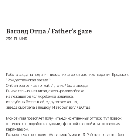
Взгляд Отца / Father's gaze
239-Pt-MNR
BUY NOW
Работа создана под влиянием этих строчек из стихотворения Бродского
"Рождественская звезда":
Он был всего лишь точкой. И ;точкой была звезда.
Внимательно, не мигая, сквозь редкие облака,
на лежащего в яслях ребенка издалека,
из глубины Вселенной, с другого ее конца,
звезда смотрела в пещеру. И это был взгляд Отца.
Монотипия позволяет получить единснтвенный оттиск, тут поверх
оттиска есть доработка руками, офортной краской и литографским
карандашом.
Размер печатного поля - А4, размер бумаги - 3. Работа продается без