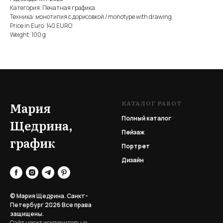
Категория: Печатная графика
Техника: монотипия с дорисовкой / monotype with drawing
Price in Euro: 140 EURO
Weight: 100 g
КАТАЛОГ РАБОТ
Мария
Полный каталог
Щедрина,
Пейзаж
график
Портрет
Дизайн
© Мария Щедрина. Санкт-
Петербург 2026
Все права
защищены.
Сайт носит исключительно