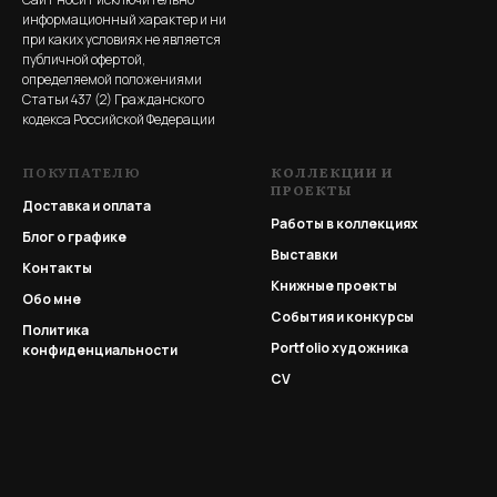
информационный характер и ни
при каких условиях не является
публичной офертой,
определяемой положениями
Статьи 437 (2) Гражданского
кодекса Российской Федерации
ПОКУПАТЕЛЮ
КОЛЛЕКЦИИ И
ПРОЕКТЫ
Доставка и оплата
Работы в коллекциях
Блог о графике
Выставки
Контакты
Книжные проекты
Обо мне
События и конкурсы
Политика
Portfolio
художника
конфиденциальности
CV