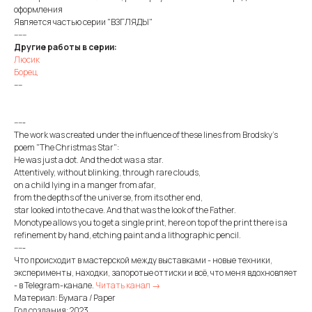
оформления
Является частью серии "ВЗГЛЯДЫ"
------
Другие работы в серии:
Люсик
Борец
----
-----
The work was created under the influence of these lines from Brodsky's
poem "The Christmas Star":
He was just a dot. And the dot was a star.
Attentively, without blinking, through rare clouds,
on a child lying in a manger from afar,
from the depths of the universe, from its other end,
star looked into the cave. And that was the look of the Father.
Monotype allows you to get a single print, here on top of the print there is a
refinement by hand, etching paint and a lithographic pencil.
-----
Что происходит в мастерской между выставками - новые техники,
эксперименты, находки, запоротые оттиски и всё, что меня вдохновляет
- в Telegram-канале.
Читать канал →
Материал: Бумага / Paper
Год создания: 2023