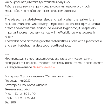
как Мир узнает, что тебе действительно нужно?
Работа выполнена на грани реального и иллюзорного, с игрой
масштабов и полу-абстрактным пейзажем за окном
-----
There is such a state between sleep and reality, when the real world is
replaced by another, where everything is possible, where it is joyful, and all
dreams have come true, and you believe in it. In girlhood, it is especially
important to dream, otherwise how will the World know what you really
need?
The work is done on the verge of the real and the illusory, with a play of scale
and a semi-abstract landscape outside the window.
-----
Что происходит в мастерской между выставками - новые техники,
эксперименты, находки, запоротые оттиски и всё, что меня вдохновляет
- в Telegram-канале.
Читать канал →
Материал: Холст на картоне / Canvas on cardboard
Год создания: 2022
Категория: Станковая живопись
Техника: масло / oil
Price in Euro: 180 EURO
ШxВxТ: 350x500x2 мм
Вес: 200 г