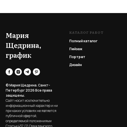
КАТАЛОГ РАБОТ
Мария
Полный каталог
Щедрина,
Пейзаж
график
Портрет
Дизайн
© Мария Щедрина. Санкт-
Петербург 2026
Все права
защищены.
Сайт носит исключительно
информационный характер и ни
при каких условиях не является
публичной офертой,
определяемой положениями
Статьи 437 (2) Гражданского