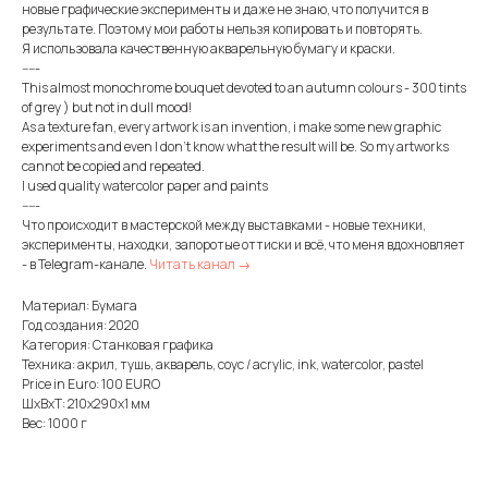
новые графические эксперименты и даже не знаю, что получится в
результате. Поэтому мои работы нельзя копировать и повторять.
Я использовала качественную акварельную бумагу и краски.
-----
This almost monochrome bouquet devoted to an autumn colours - 300 tints
of grey ) but not in dull mood!
As a texture fan, every artwork is an invention, i make some new graphic
experiments and even I don't know what the result will be. So my artworks
cannot be copied and repeated.
I used quality watercolor paper and paints
-----
Что происходит в мастерской между выставками - новые техники,
эксперименты, находки, запоротые оттиски и всё, что меня вдохновляет
- в Telegram-канале.
Читать канал →
Материал: Бумага
Год создания: 2020
Категория: Станковая графика
Техника: акрил, тушь, акварель, соус / acrylic, ink, watercolor, pastel
Price in Euro: 100 EURO
ШxВxТ: 210x290x1 мм
Вес: 1000 г