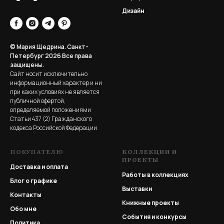
Дизайн
© Мария Щедрина. Санкт-
Петербург 2026
Все права
защищены.
Сайт носит исключительно
информационный характер и ни
при каких условиях не является
публичной офертой,
определяемой положениями
Статьи 437 (2) Гражданского
кодекса Российской Федерации
ПОКУПАТЕЛЮ
КОЛЛЕКЦИИ И
ПРОЕКТЫ
Доставка и оплата
Работы в коллекциях
Блог о графике
Выставки
Контакты
Книжные проекты
Обо мне
События и конкурсы
Политика