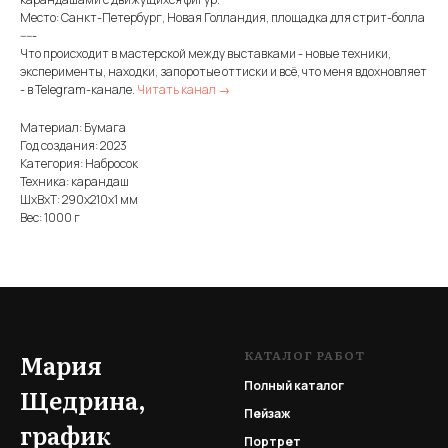
Место: Санкт-Петербург, Новая Голландия, площадка для стрит-болла
-----
Что происходит в мастерской между выставками - новые техники,
эксперименты, находки, запоротые оттиски и всё, что меня вдохновляет
- в Telegram-канале.
Читать канал →
Материал: Бумага
Год создания: 2023
Категория: Набросок
Техника: карандаш
ШxВxТ: 290x210x1 мм
Вес: 1000 г
КАТАЛОГ РАБОТ
Мария
Полный каталог
Щедрина,
Пейзаж
график
Портрет