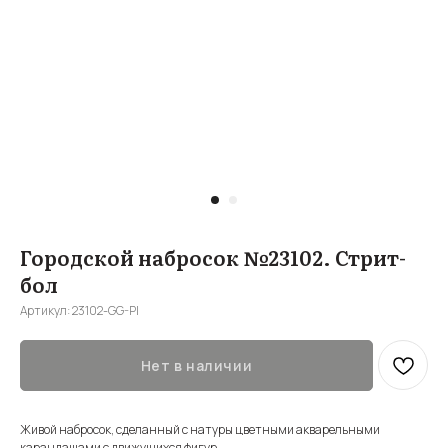
Городской набросок №23102. Стрит-
бол
Артикул:
23102-GG-Pl
Нет в наличии
Живой набросок, сделанный с натуры цветными акварельными
карандашами с движущихся фигур.